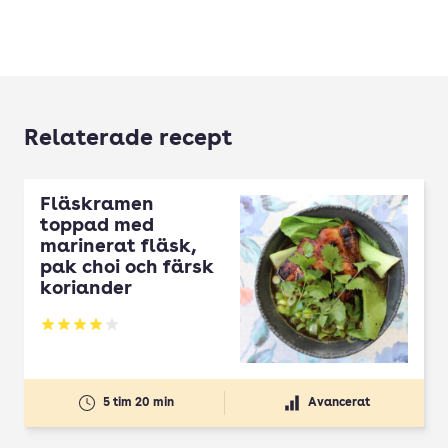
Relaterade recept
Fläskramen
toppad med
marinerat fläsk,
pak choi och färsk
koriander
Betyg: 4 av 5
5 tim 20 min
Avancerat