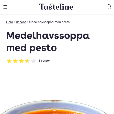
Till Tastelines startsida
äng meny
Öppna meny
Sö
Hem
/
Recept
/
Medelhavssoppa med pesto
Medelhavssoppa
med pesto
3
röster
Betyg: 3.67 av 5