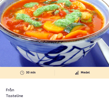
30 min
Medel
Från
Tasteline