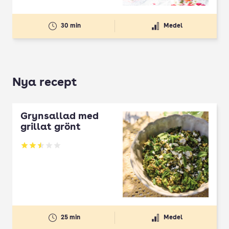
30 min
Medel
Nya recept
Grynsallad med
grillat grönt
Betyg: 2.5 av 5
25 min
Medel