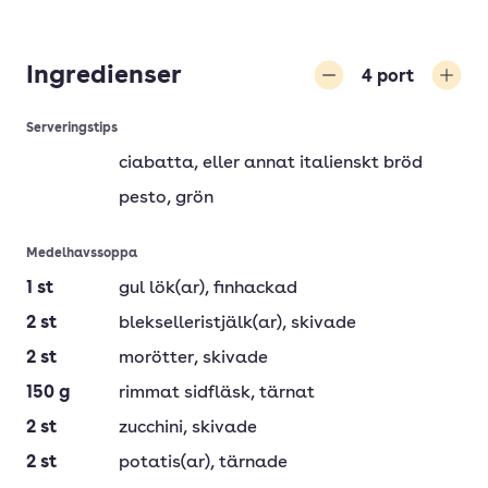
Ingredienser
4
port
Minska
Öka
Serveringstips
ciabatta
, eller annat italienskt bröd
pesto
, grön
Medelhavssoppa
1
st
gul lök(ar)
, finhackad
2
st
blekselleristjälk(ar)
, skivade
2
st
morötter
, skivade
150
g
rimmat sidfläsk
, tärnat
2
st
zucchini
, skivade
2
st
potatis(ar)
, tärnade