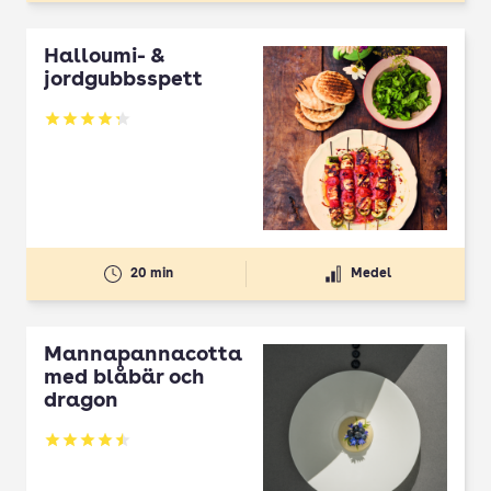
Halloumi- &
jordgubbsspett
Betyg: 4.3 av 5
20 min
Medel
Mannapannacotta
med blåbär och
dragon
Betyg: 4.5 av 5