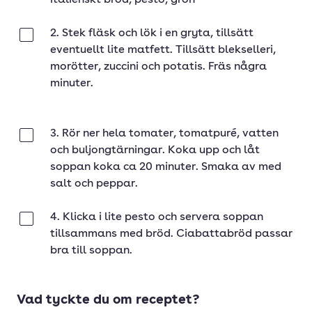
italienskt bröd, pesto, grön
2. Stek fläsk och lök i en gryta, tillsätt
Klar
eventuellt lite matfett. Tillsätt blekselleri,
morötter, zuccini och potatis. Fräs några
minuter.
3. Rör ner hela tomater, tomatpuré, vatten
Klar
och buljongtärningar. Koka upp och låt
soppan koka ca 20 minuter. Smaka av med
salt och peppar.
4. Klicka i lite pesto och servera soppan
Klar
tillsammans med bröd. Ciabattabröd passar
bra till soppan.
Vad tyckte du om receptet?