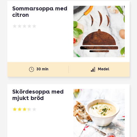
Sommarsoppa med
citron
Betyg: 0 av 5
30 min
Medel
Skördesoppa med
mjukt bröd
Betyg: 3.27 av 5