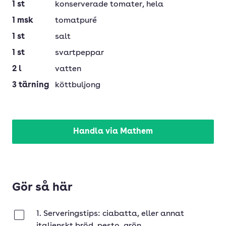
1
st
konserverade tomater, hela
1
msk
tomatpuré
1
st
salt
1
st
svartpeppar
2
l
vatten
3
tärning
köttbuljong
Handla via Mathem
Gör så här
1. Serveringstips: ciabatta, eller annat
Klar