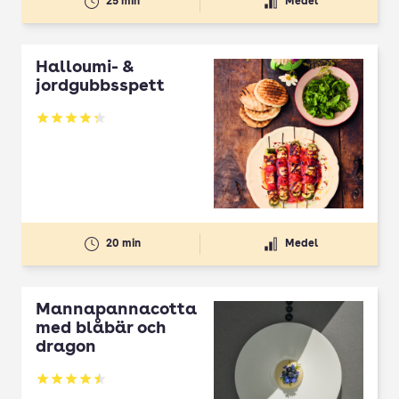
25 min
Medel
Halloumi- &
jordgubbsspett
Betyg: 4.3 av 5
20 min
Medel
Mannapannacotta
med blåbär och
dragon
Betyg: 4.5 av 5