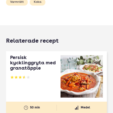
Varmrätt
Koka
Relaterade recept
Persisk
kycklinggryta med
granatäpple
Betyg: 3.57 av 5
50 min
Medel