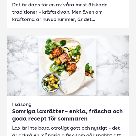
Det är dags för en av våra mest älskade
traditioner – kräftskivan. Men även om
kräftorna är huvudnummer, är det...
I säsong
Somriga laxrätter – enkla, fräscha och
goda recept för sommaren
Lax är inte bara otroligt gott och nyttigt – det
är också en mångsidig fisk som går snabbt att