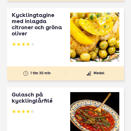
Kycklingtagine
med inlagda
citroner och gröna
oliver
Betyg: 3.87 av 5
1 tim 30 min
Medel
Gulasch på
kycklinglårfilé
Betyg: 4.24 av 5