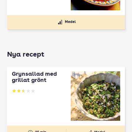
Medel
Nya recept
Grynsallad med
grillat grönt
Betyg: 2.5 av 5