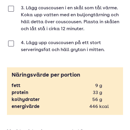
3. Lägg couscousen i en skål som tål värme.
Klar
Koka upp vatten med en buljongtärning och
häll detta över couscousen. Plasta in skålen
och låt stå i cirka 12 minuter.
4. Lägg upp couscousen på ett stort
Klar
serveringsfat och häll grytan i mitten.
Näringsvärde per portion
fett
9
g
protein
33
g
kolhydrater
56
g
energivärde
446
kcal