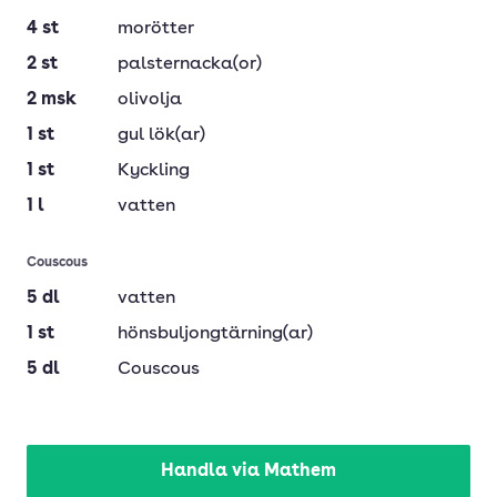
4
st
morötter
2
st
palsternacka(or)
2
msk
olivolja
1
st
gul lök(ar)
1
st
Kyckling
1
l
vatten
Couscous
5
dl
vatten
1
st
hönsbuljongtärning(ar)
5
dl
Couscous
Handla via Mathem