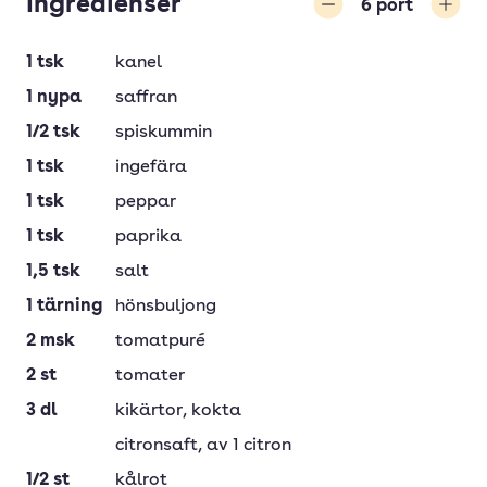
Ingredienser
6
port
Minska
Öka
1
tsk
kanel
1
nypa
saffran
1/2
tsk
spiskummin
1
tsk
ingefära
1
tsk
peppar
1
tsk
paprika
1,5
tsk
salt
1
tärning
hönsbuljong
2
msk
tomatpuré
2
st
tomater
3
dl
kikärtor
, kokta
citronsaft
, av 1 citron
1/2
st
kålrot