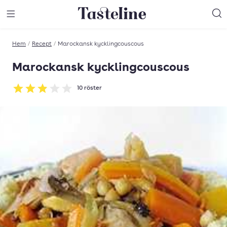
Till Tastelines startsida
äng meny
Öppna meny
Sö
Hem
/
Recept
/
Marockansk kycklingcouscous
Marockansk kycklingcouscous
10
röster
Betyg: 2.9 av 5