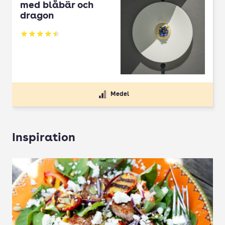
med blåbär och
dragon
Betyg: 4.5 av 5
Medel
Inspiration