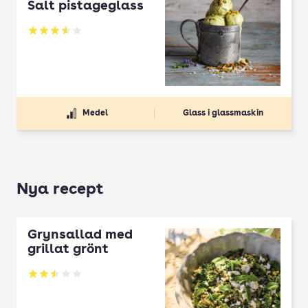
Salt pistageglass
Betyg: 3.6 av 5
Medel
Glass i glassmaskin
Nya recept
Grynsallad med
grillat grönt
Betyg: 2.5 av 5