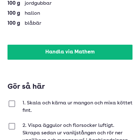
100
g
jordgubbar
100
g
hallon
100
g
blåbär
Handla via Mathem
Gör så här
1. Skala och kärna ur mangon och mixa köttet
Klar
fint.
2. Vispa äggulor och florsocker luftigt.
Klar
Skrapa sedan ur vaniljstången och rör ner