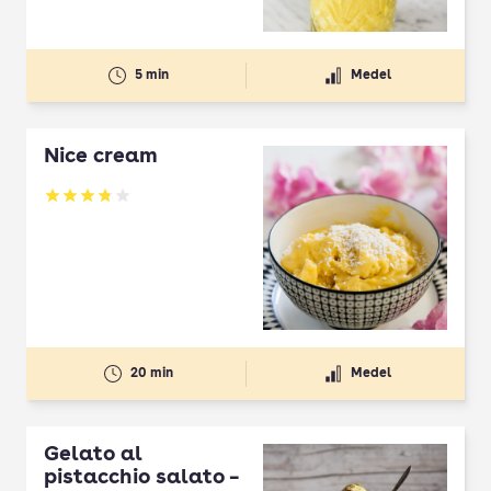
5 min
Medel
Nice cream
Betyg: 3.77 av 5
20 min
Medel
Gelato al
pistacchio salato –