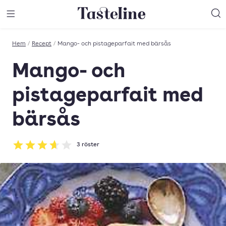
Till Tastelines startsida
äng meny
Öppna meny
Sö
Hem
/
Recept
/
Mango- och pistageparfait med bärsås
Mango- och
pistageparfait med
bärsås
3
röster
Betyg: 3.67 av 5