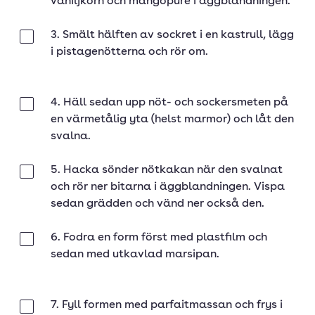
vaniljkorn och mangopuré i äggblandningen.
3. Smält hälften av sockret i en kastrull, lägg
Klar
i pistagenötterna och rör om.
4. Häll sedan upp nöt- och sockersmeten på
Klar
en värmetålig yta (helst marmor) och låt den
svalna.
5. Hacka sönder nötkakan när den svalnat
Klar
och rör ner bitarna i äggblandningen. Vispa
sedan grädden och vänd ner också den.
6. Fodra en form först med plastfilm och
Klar
sedan med utkavlad marsipan.
7. Fyll formen med parfaitmassan och frys i
Klar