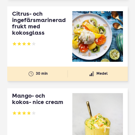
Citrus- och
ingefärsmarinerad
frukt med
kokosglass
Betyg: 4 av 5
30 min
Medel
Mango­- och
kokos-­ nice cream
Betyg: 3.85 av 5