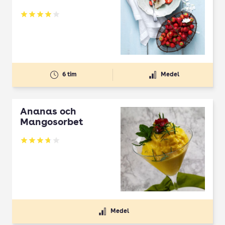
Betyg: 4 av 5
6 tim
Medel
Ananas och
Mangosorbet
Betyg: 3.75 av 5
Medel