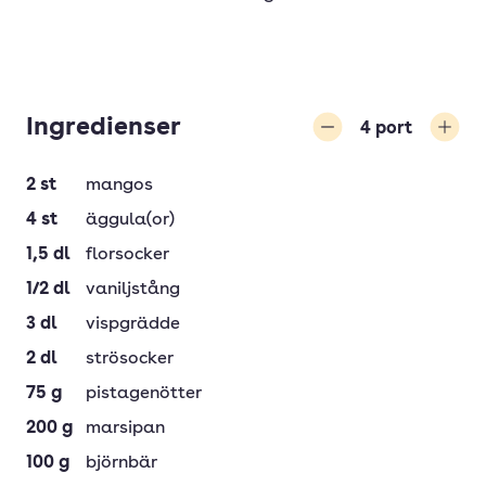
Ingredienser
4
port
Minska
Öka
2
st
mangos
4
st
äggula(or)
1,5
dl
florsocker
1/2
dl
vaniljstång
3
dl
vispgrädde
2
dl
strösocker
75
g
pistagenötter
200
g
marsipan
100
g
björnbär