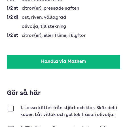
1/2
st
citron(er)
, pressade saften
1/2
dl
ost
, riven, vällagrad
olivolja
, till stekning
1/2
st
citron(er)
, eller 1 lime, i klyftor
Handla via Mathem
Gör så här
1. Lossa köttet från stjärt och klor. Skär det i
Klar
kuber. Låt vitlök och gul lök fräsa i olivolja.