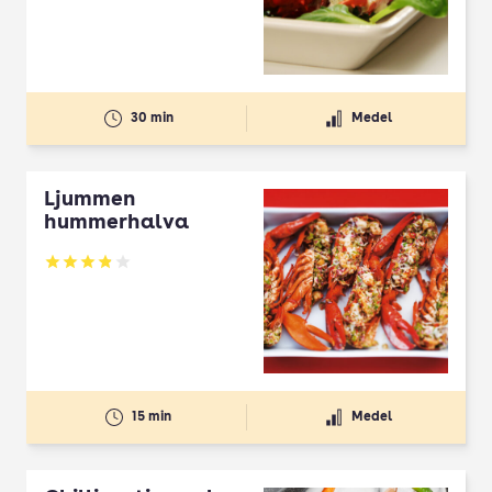
30 min
Medel
Ljummen
hummerhalva
Betyg: 3.85 av 5
15 min
Medel