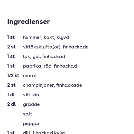
Ingredienser
1
st
hummer
, kokt, klyvd
2
st
vitlöksklyfta(or)
, finhackade
1
st
lök
, gul, finhackad
1
st
paprika
, röd, finhackad
1/2
st
morot
2
st
champinjoner
, finhackade
1
dl
vitt vin
2
dl
grädde
salt
peppar
1
st
dill
, 1 hackad kvist