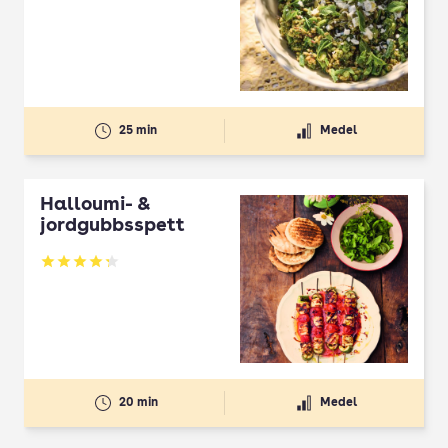
25 min
Medel
Halloumi- &
jordgubbsspett
Betyg: 4.3 av 5
20 min
Medel