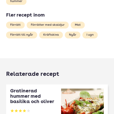
hummer
Fler recept inom
Förrätt
Förrätter med skaldjur
Mat
Förrätt till nyår
Kräftskiva
Nyår
I ugn
Relaterade recept
Gratinerad
hummer med
basilika och oliver
Betyg: 4 av 5