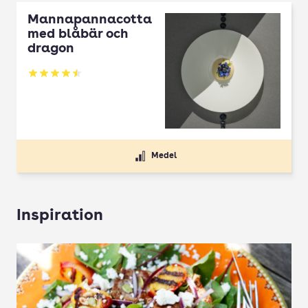
Mannapannacotta
med blåbär och
dragon
Betyg: 4.5 av 5
Medel
Inspiration