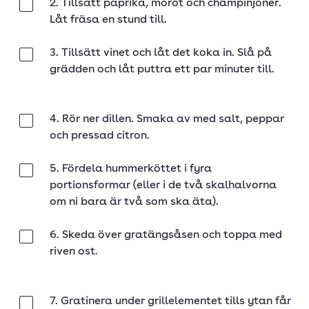
2. Tillsätt paprika, morot och champinjoner.
Klar
Låt fräsa en stund till.
3. Tillsätt vinet och låt det koka in. Slå på
Klar
grädden och låt puttra ett par minuter till.
4. Rör ner dillen. Smaka av med salt, peppar
Klar
och pressad citron.
5. Fördela hummerköttet i fyra
Klar
portionsformar (eller i de två skalhalvorna
om ni bara är två som ska äta).
6. Skeda över gratängsåsen och toppa med
Klar
riven ost.
7. Gratinera under grillelementet tills ytan får
Klar