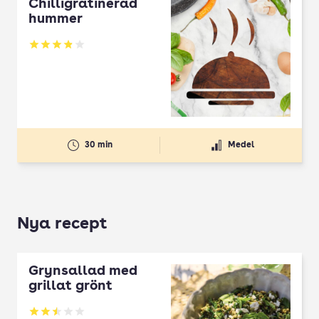
Chilligratinerad
hummer
Betyg: 3.86 av 5
30 min
Medel
Nya recept
Grynsallad med
grillat grönt
Betyg: 2.5 av 5