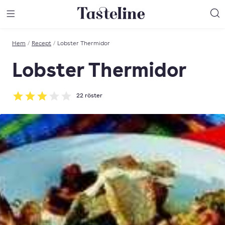
Till Tastelines startsida
äng meny
Öppna meny
Sö
Hem
/
Recept
/
Lobster Thermidor
Lobster Thermidor
22
röster
Betyg: 2.95 av 5