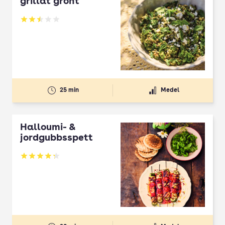
grillat grönt
Betyg: 2.5 av 5
25 min
Medel
Halloumi- &
jordgubbsspett
Betyg: 4.3 av 5