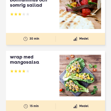
bönhummus och
somrig sallad
Betyg: 3 av 5
30 min
Medel
wrap med
mangosalsa
Betyg: 4 av 5
15 min
Medel