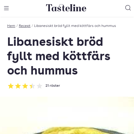
Till Tastelines startsida
äng meny
Öppna meny
Sö
Hem
/
Recept
/
Libanesiskt bröd fyllt med köttfärs och hummus
Libanesiskt bröd
fyllt med köttfärs
och hummus
21
röster
Betyg: 3.38 av 5