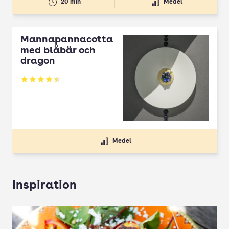
20 min
Medel
Mannapannacotta
med blåbär och
dragon
Betyg: 4.5 av 5
Medel
Inspiration