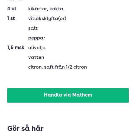
4
dl
kikärtor, kokta
1
st
vitlöksklyfta(or)
salt
peppar
1,5
msk
olivolja
vatten
citron
, saft från 1/2 citron
Handla via Mathem
Gör så här