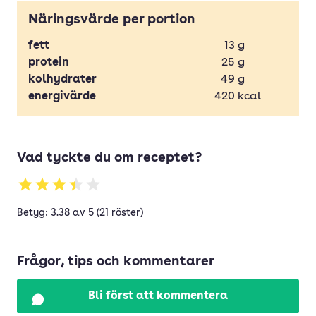
Näringsvärde per portion
fett
13
g
protein
25
g
kolhydrater
49
g
energivärde
420
kcal
Vad tyckte du om receptet?
Betyg: 3.38 av 5 (21 röster)
Frågor, tips och kommentarer
Bli först att kommentera