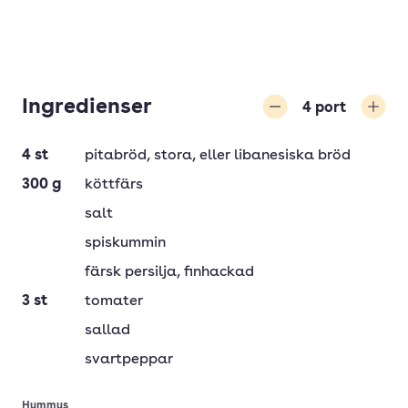
Ingredienser
4
port
Minska
Öka
4
st
pitabröd
, stora, eller libanesiska bröd
300
g
köttfärs
salt
spiskummin
färsk persilja
, finhackad
3
st
tomater
sallad
svartpeppar
Hummus