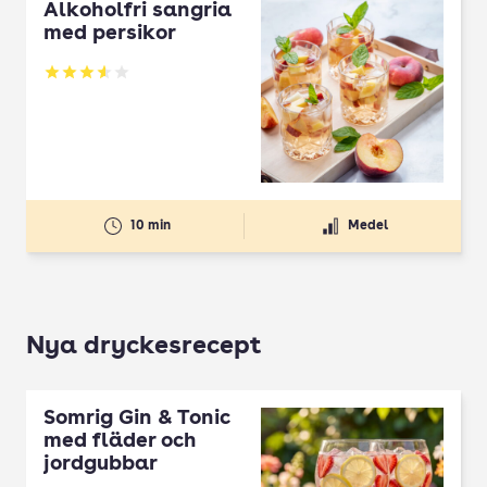
Alkoholfri sangria
med persikor
Betyg: 3.58 av 5
10 min
Medel
Nya dryckesrecept
Somrig Gin & Tonic
med fläder och
jordgubbar