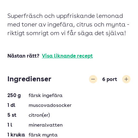
Superfräsch och uppfriskande lemonad
med toner av ingefära, citrus och mynta -
riktigt somrigt om vi får säga det själva!
Nästan rätt?
Visa liknande recept
Ingredienser
6
port
Minska
Öka
250
g
färsk ingefära
1
dl
muscovadosocker
5
st
citron(er)
1
l
mineralvatten
1
kruka
färsk mynta