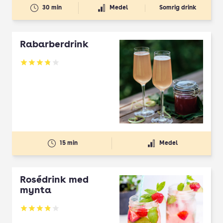
30 min
Medel
Somrig drink
Rabarberdrink
Betyg: 3.78 av 5
15 min
Medel
Rosédrink med
mynta
Betyg: 3.86 av 5