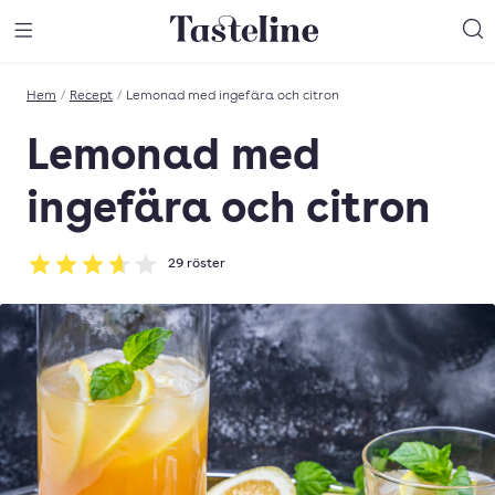
Till Tastelines startsida
äng meny
Öppna meny
Sö
Hem
/
Recept
/
Lemonad med ingefära och citron
Lemonad med
ingefära och citron
29
röster
Betyg: 3.66 av 5