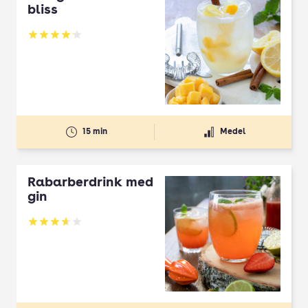
bliss
Betyg: 4.11 av 5
15 min
Medel
Rabarberdrink med
gin
Betyg: 3.65 av 5