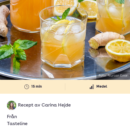
Foto: Nurlan Emir
15 min
Medel
Recept av
Carina Hejde
Från
Tasteline