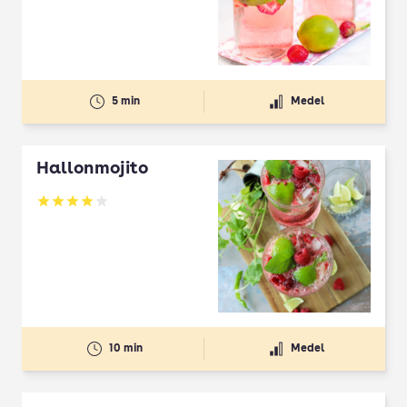
5 min
Medel
Hallonmojito
Betyg: 3.92 av 5
10 min
Medel