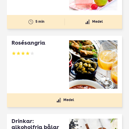
5 min
Medel
Rosésangria
Betyg: 4.03 av 5
Medel
Drinkar:
alkoholfria bålar