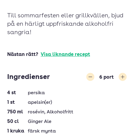
Till sommarfesten eller grillkvällen, bjud
på en härligt uppfriskande alkoholfri
sangria!
Nästan rätt?
Visa liknande recept
Ingredienser
6
port
Minska
Öka
4
st
persika
1
st
apelsin(er)
750
ml
rosévin
, Alkoholfritt
50
cl
Ginger Ale
1
kruka
färsk mynta