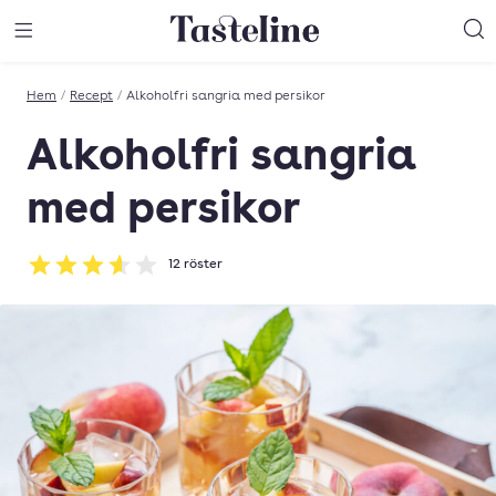
Till Tastelines startsida
äng meny
Öppna meny
Sö
Hem
/
Recept
/
Alkoholfri sangria med persikor
Alkoholfri sangria
med persikor
12
röster
Betyg: 3.58 av 5