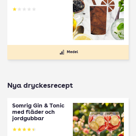
Betyg: 1 av 5
Medel
Nya dryckesrecept
Somrig Gin & Tonic
med fläder och
jordgubbar
Betyg: 4.45 av 5