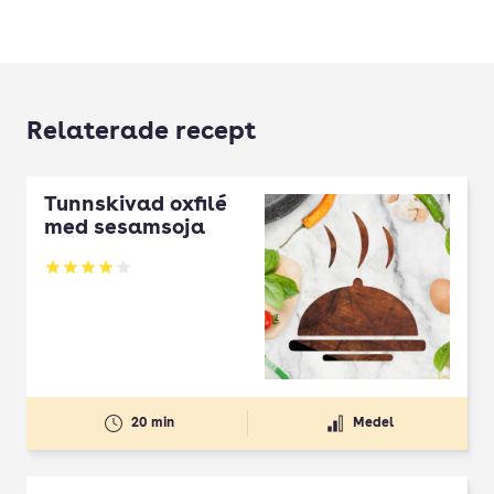
Relaterade recept
Tunnskivad oxfilé
med sesamsoja
Betyg: 4 av 5
20 min
Medel