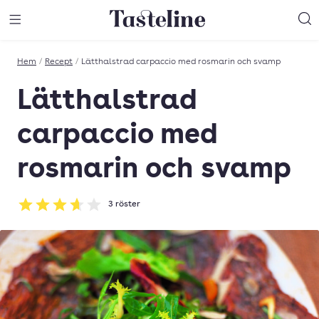
Till Tastelines startsida
äng meny
Öppna meny
Sö
Hem
/
Recept
/
Lätthalstrad carpaccio med rosmarin och svamp
Lätthalstrad
carpaccio med
rosmarin och svamp
3
röster
Betyg: 3.67 av 5