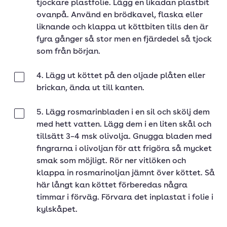
tjockare plastfolie. Lägg en likadan plastbit
ovanpå. Använd en brödkavel, flaska eller
liknande och klappa ut köttbiten tills den är
fyra gånger så stor men en fjärdedel så tjock
som från början.
4. Lägg ut köttet på den oljade plåten eller
Klar
brickan, ända ut till kanten.
5. Lägg rosmarinbladen i en sil och skölj dem
Klar
med hett vatten. Lägg dem i en liten skål och
tillsätt 3–4 msk olivolja. Gnugga bladen med
fingrarna i olivoljan för att frigöra så mycket
smak som möjligt. Rör ner vitlöken och
klappa in rosmarinoljan jämnt över köttet. Så
här långt kan köttet förberedas några
timmar i förväg. Förvara det inplastat i folie i
kylskåpet.