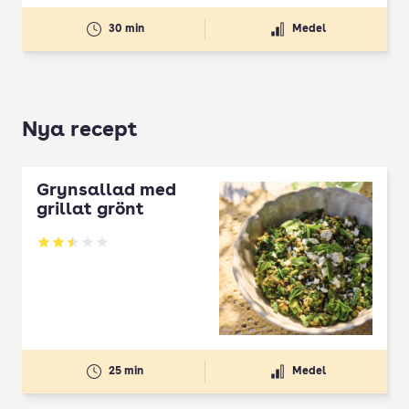
30 min
Medel
Nya recept
Grynsallad med
grillat grönt
Betyg: 2.5 av 5
25 min
Medel