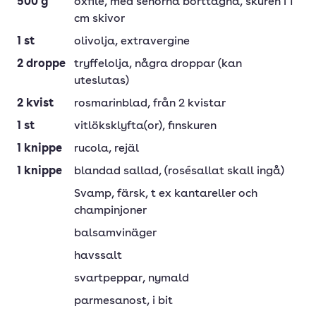
500
g
oxfilé
, med senorna borttagna, skuren i 1
cm skivor
1
st
olivolja
, extravergine
2
droppe
tryffelolja
, några droppar (kan
uteslutas)
2
kvist
rosmarinblad
, från 2 kvistar
1
st
vitlöksklyfta(or)
, finskuren
1
knippe
rucola
, rejäl
1
knippe
blandad sallad
, (rosésallat skall ingå)
Svamp
, färsk, t ex kantareller och
champinjoner
balsamvinäger
havssalt
svartpeppar
, nymald
parmesanost
, i bit