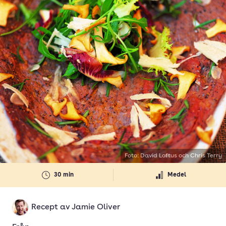
Foto: David Loftus och Chris Terry
30 min
Medel
Recept av
Jamie Oliver