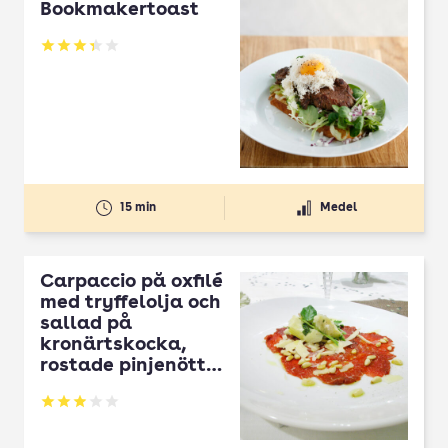
Bookmakertoast
Betyg: 3.36 av 5
15 min
Medel
Carpaccio på oxfilé
med tryffelolja och
sallad på
kronärtskocka,
rostade pinjenötter
och parmesan
Betyg: 2.93 av 5