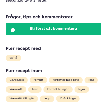
Betyg: 3.67 av 5 (3 röster)
Frågor, tips och kommentarer
Bli först att kommentera
Fler recept med
oxfilé
Fler recept inom
Carpaccio
Förrätt
Förrätter med kött
Mat
Varmrätt
Fest
Förrätt till nyår
Nyår
Varmrätt till nyår
I ugn
Oxfilé i ugn