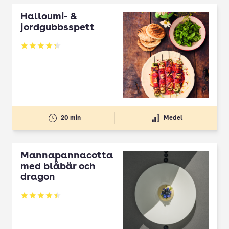
Halloumi- &
jordgubbsspett
Betyg: 4.3 av 5
20 min
Medel
Mannapannacotta
med blåbär och
dragon
Betyg: 4.5 av 5