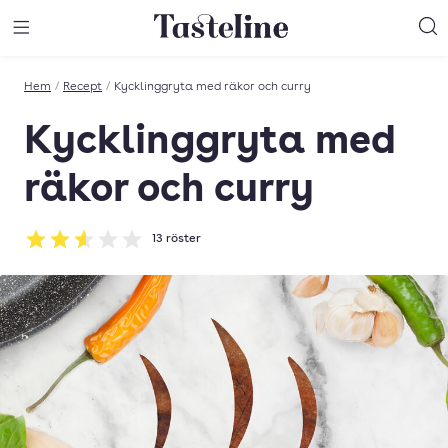
Till Tastelines startsida
äng meny
Öppna meny
Sö
Hem
/
Recept
/
Kycklinggryta med räkor och curry
Kycklinggryta med
räkor och curry
13
röster
Betyg: 2.62 av 5