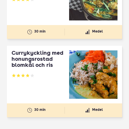
Betyg: 3.83 av 5
30 min
Medel
Currykyckling med
honungsrostad
blomkål och ris
Betyg: 3.89 av 5
30 min
Medel