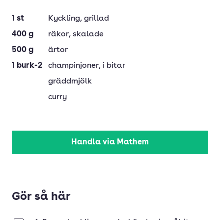
1
st
Kyckling
, grillad
400
g
räkor
, skalade
500
g
ärtor
1
burk-2
champinjoner
, i bitar
gräddmjölk
curry
Handla via Mathem
Gör så här