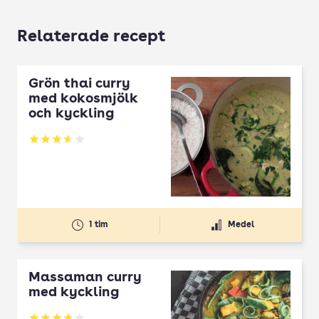
Relaterade recept
Grön thai curry
med kokosmjölk
och kyckling
Betyg: 3.55 av 5
1 tim
Medel
Massaman curry
med kyckling