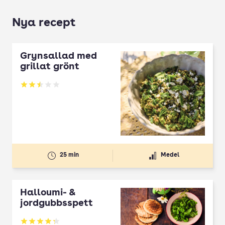
Nya recept
Grynsallad med
grillat grönt
Betyg: 2.5 av 5
25 min
Medel
Halloumi- &
jordgubbsspett