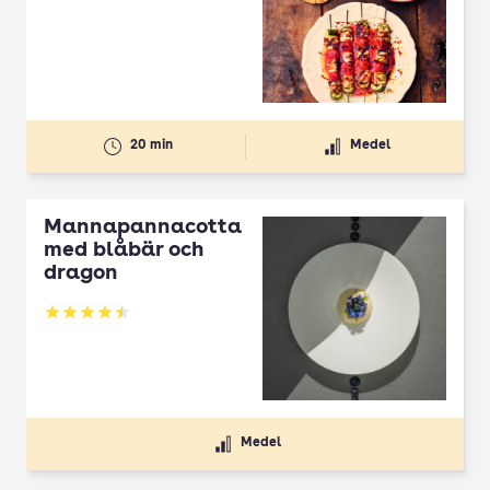
Betyg: 4.3 av 5
20 min
Medel
Mannapannacotta
med blåbär och
dragon
Betyg: 4.5 av 5
Medel