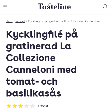
Till Tastelines startsida
äng meny
Öppna meny
Sö
Hem
/
Recept
/
Kycklingfilé på gratinerad La Collezione Canneloni med tomat- och basilikasås
Kycklingfilé på
gratinerad La
Collezione
Canneloni med
tomat- och
basilikasås
3
röster
Betyg: 3 av 5