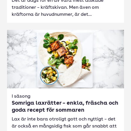
Det är dags för en av våra mest älskade
traditioner – kräftskivan. Men även om
kräftorna är huvudnummer, är det...
I säsong
Somriga laxrätter – enkla, fräscha och
goda recept för sommaren
Lax är inte bara otroligt gott och nyttigt – det
är också en mångsidig fisk som går snabbt att