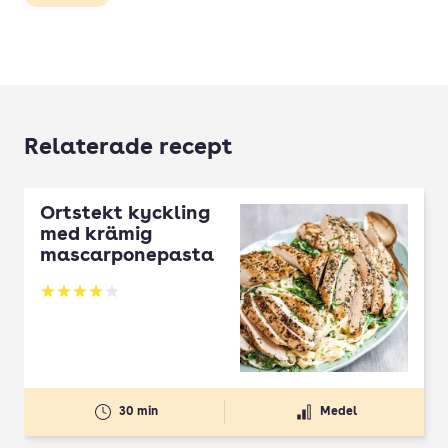
Relaterade recept
Örtstekt kyckling
med krämig
mascarponepasta
Betyg: 3.96 av 5
30 min
Medel