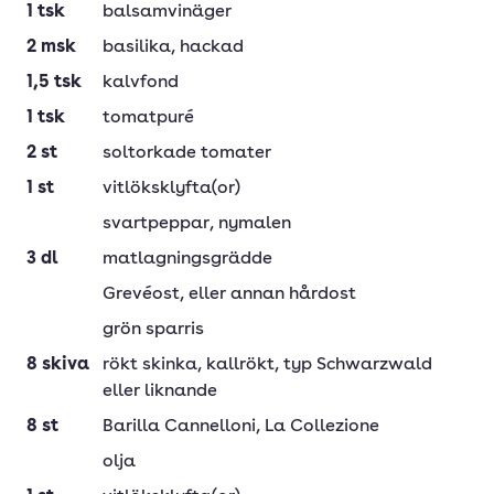
1
tsk
balsamvinäger
2
msk
basilika
, hackad
1,5
tsk
kalvfond
1
tsk
tomatpuré
2
st
soltorkade tomater
1
st
vitlöksklyfta(or)
svartpeppar
, nymalen
3
dl
matlagningsgrädde
Grevéost
, eller annan hårdost
grön sparris
8
skiva
rökt skinka
, kallrökt, typ Schwarzwald
eller liknande
8
st
Barilla Cannelloni
, La Collezione
olja