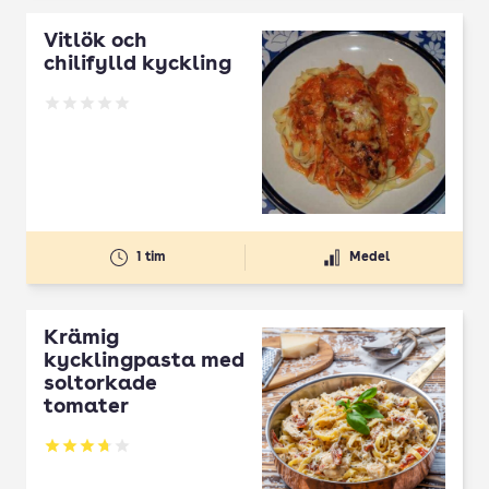
Vitlök och
chilifylld kyckling
Betyg: 0 av 5
1 tim
Medel
Krämig
kycklingpasta med
soltorkade
tomater
Betyg: 3.72 av 5