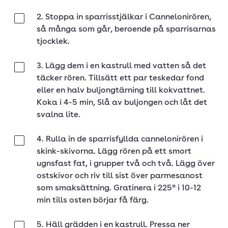
2. Stoppa in sparrisstjälkar i Cannelonirören,
Klar
så många som går, beroende på sparrisarnas
tjocklek.
3. Lägg dem i en kastrull med vatten så det
Klar
täcker rören. Tillsätt ett par teskedar fond
eller en halv buljongtärning till kokvattnet.
Koka i 4-5 min, Slå av buljongen och låt det
svalna lite.
4. Rulla in de sparrisfyllda cannelonirören i
Klar
skink-skivorna. Lägg rören på ett smort
ugnsfast fat, i grupper två och två. Lägg över
ostskivor och riv till sist över parmesanost
som smaksättning. Gratinera i 225° i 10-12
min tills osten börjar få färg.
5. Häll grädden i en kastrull. Pressa ner
Klar