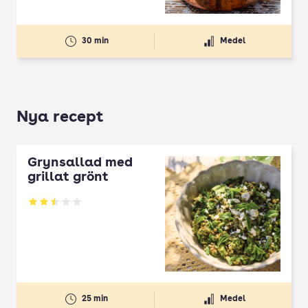
30 min
Medel
Nya recept
Grynsallad med
grillat grönt
Betyg: 2.5 av 5
25 min
Medel