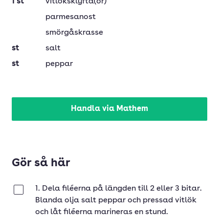
1
st
vitlöksklyfta(or)
parmesanost
smörgåskrasse
st
salt
st
peppar
Handla via Mathem
Gör så här
1. Dela filéerna på längden till 2 eller 3 bitar.
Klar
Blanda olja salt peppar och pressad vitlök
och låt filéerna marineras en stund.