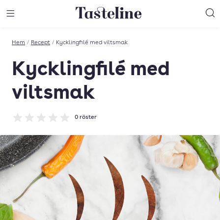
Till Tastelines startsida
äng meny
Öppna meny
Sö
Hem
/
Recept
/
Kycklingfilé med viltsmak
Kycklingfilé med
viltsmak
0
röster
Betyg: 0 av 5