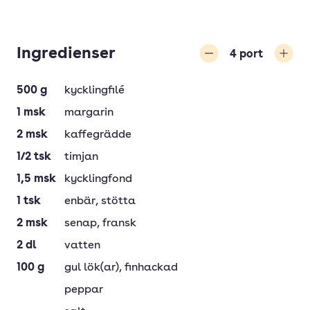
Ingredienser
4
port
Minska
Öka
500
g
kycklingfilé
1
msk
margarin
2
msk
kaffegrädde
1/2
tsk
timjan
1,5
msk
kycklingfond
1
tsk
enbär
, stötta
2
msk
senap
, fransk
2
dl
vatten
100
g
gul lök(ar)
, finhackad
peppar