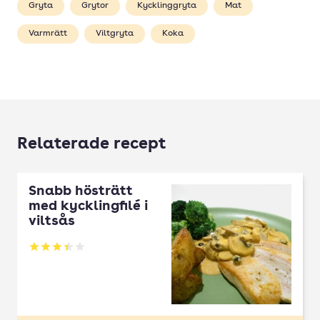
Gryta
Grytor
Kycklinggryta
Mat
Varmrätt
Viltgryta
Koka
Relaterade recept
Snabb hösträtt
med kycklingfilé i
viltsås
Betyg: 3.43 av 5