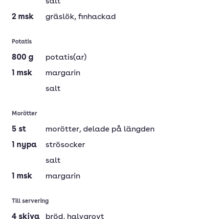
salt
2
msk
gräslök
, finhackad
Potatis
800
g
potatis(ar)
1
msk
margarin
salt
Morötter
5
st
morötter
, delade på längden
1
nypa
strösocker
salt
1
msk
margarin
Till servering
4
skiva
bröd
, halvgrovt