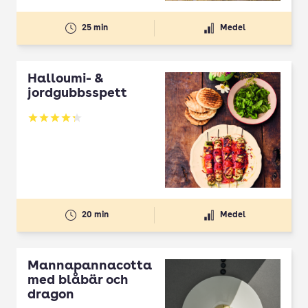
25 min
Medel
Halloumi- &
jordgubbsspett
Betyg: 4.3 av 5
20 min
Medel
Mannapannacotta
med blåbär och
dragon