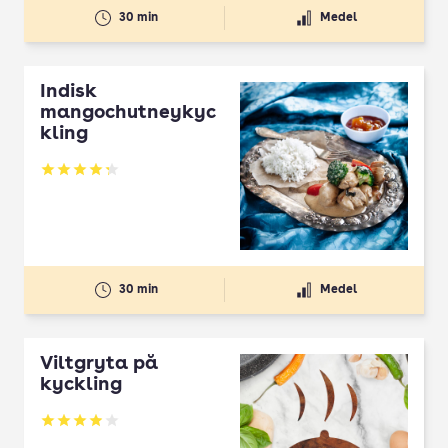
30 min
Medel
Indisk
mangochutneykyc
kling
Betyg: 4.27 av 5
30 min
Medel
Viltgryta på
kyckling
Betyg: 3.92 av 5