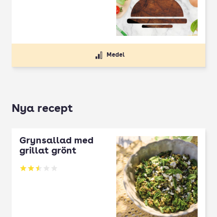
Medel
Nya recept
Grynsallad med
grillat grönt
Betyg: 2.5 av 5