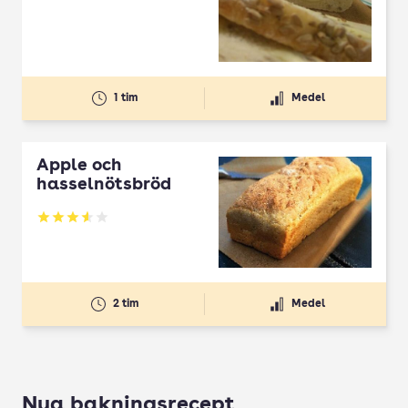
1 tim
Medel
Äpple och
hasselnötsbröd
Betyg: 3.59 av 5
2 tim
Medel
Nya bakningsrecept