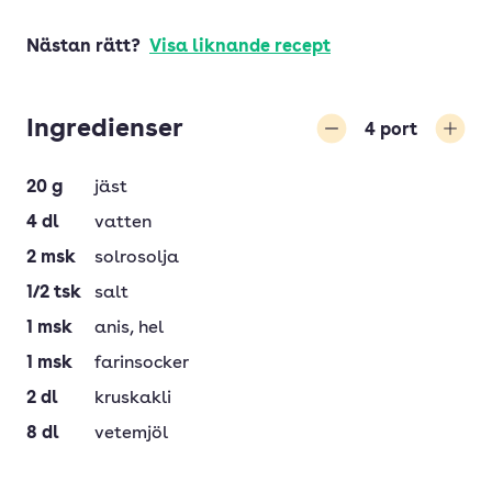
Nästan rätt?
Visa liknande recept
Ingredienser
4
port
Minska
Öka
20
g
jäst
4
dl
vatten
2
msk
solrosolja
1/2
tsk
salt
1
msk
anis
, hel
1
msk
farinsocker
2
dl
kruskakli
8
dl
vetemjöl