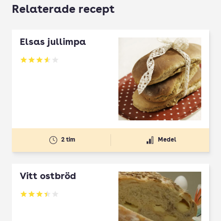
Relaterade recept
Elsas jullimpa
Betyg: 3.58 av 5
2 tim
Medel
Vitt ostbröd
Betyg: 3.4 av 5