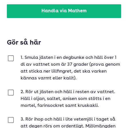
Handla via Mathem
Gör så här
1. Smula jästen i en degbunke och häll över 1
Klar
dl av vattnet som är 37 grader (prova genom
att sticka ner lillfingret, det ska varken
kännas varmt eller kallt).
2. Rör ut jästen och häll i resten av vattnet.
Klar
Häll i oljan, saltet, anisen som stötts i en
mortel, farinsockret samt kruskakli.
3. Rör ihop och häll i lite vetemjöl i taget så
Klar
att degen rörs om ordentligt. Mjölmängden