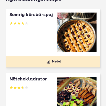
Somrig körsbärspaj
Betyg: 4 av 5
Medel
Nötchokladrutor
Betyg: 3.65 av 5