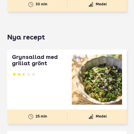
30 min
Medel
Nya recept
Grynsallad med
grillat grönt
Betyg: 2.5 av 5
25 min
Medel