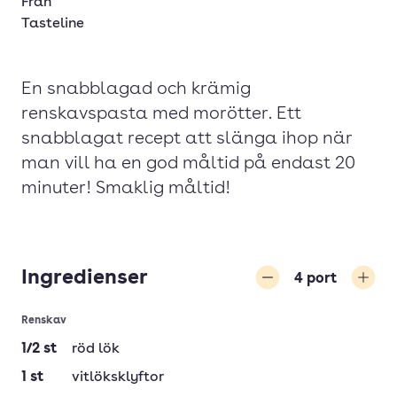
Från
Tasteline
En snabblagad och krämig
renskavspasta med morötter. Ett
snabblagat recept att slänga ihop när
man vill ha en god måltid på endast 20
minuter! Smaklig måltid!
Ingredienser
4
port
Minska
Öka
Renskav
1/2
st
röd lök
1
st
vitlöksklyftor