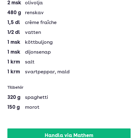
2
msk
olivolja
480
g
renskav
1,5
dl
crème fraîche
1/2
dl
vatten
1
msk
köttbuljong
1
msk
dijonsenap
1
krm
salt
1
krm
svartpeppar
, mald
Tillbehör
320
g
spaghetti
150
g
morot
Handla via Mathem