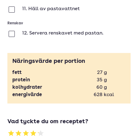
11. Häll av pastavattnet
Klar
Renskav
12. Servera renskavet med pastan.
Klar
Näringsvärde per portion
fett
27
g
protein
35
g
kolhydrater
60
g
energivärde
628
kcal
Vad tyckte du om receptet?