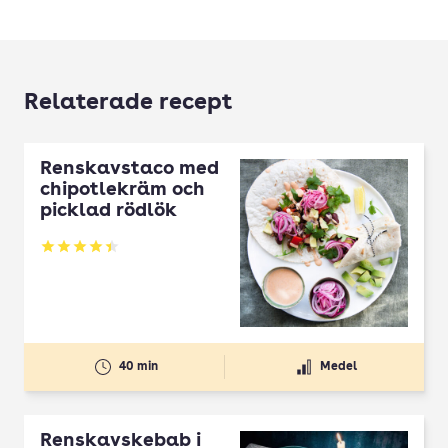
Relaterade recept
Renskavstaco med
chipotlekräm och
picklad rödlök
Betyg: 4.42 av 5
40 min
Medel
Renskavskebab i