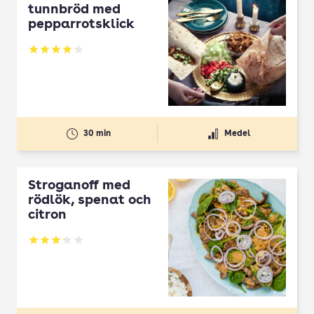
tunnbröd med
pepparrotsklick
Betyg: 4.14 av 5
30 min
Medel
Stroganoff med
rödlök, spenat och
citron
Betyg: 3.22 av 5