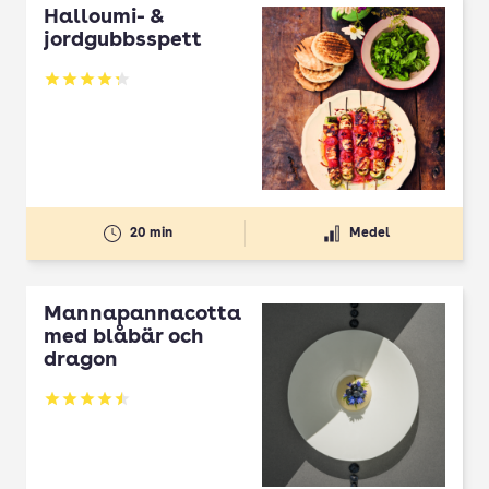
Halloumi- &
jordgubbsspett
Betyg: 4.3 av 5
20 min
Medel
Mannapannacotta
med blåbär och
dragon
Betyg: 4.5 av 5