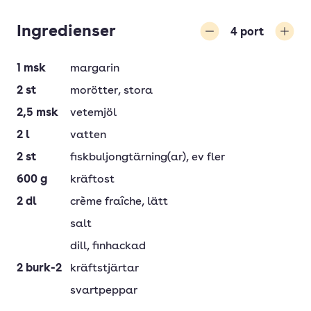
Ingredienser
4
port
Minska
Öka
1
msk
margarin
2
st
morötter
, stora
2,5
msk
vetemjöl
2
l
vatten
2
st
fiskbuljongtärning(ar)
, ev fler
600
g
kräftost
2
dl
crème fraîche
, lätt
salt
dill
, finhackad
2
burk-2
kräftstjärtar
svartpeppar