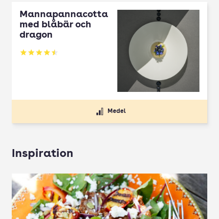
Mannapannacotta
med blåbär och
dragon
Betyg: 4.5 av 5
Medel
Inspiration