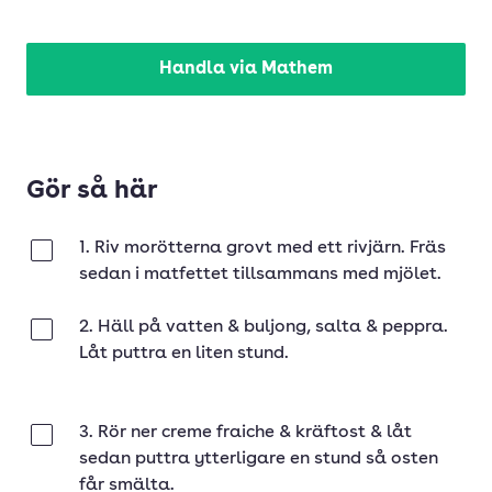
Handla via Mathem
Gör så här
1. Riv morötterna grovt med ett rivjärn. Fräs
Klar
sedan i matfettet tillsammans med mjölet.
2. Häll på vatten & buljong, salta & peppra.
Klar
Låt puttra en liten stund.
3. Rör ner creme fraiche & kräftost & låt
Klar
sedan puttra ytterligare en stund så osten
får smälta.