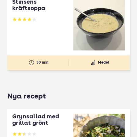
Stinsens
kräftsoppa
Betyg: 4 av 5
30 min
Medel
Nya recept
Grynsallad med
grillat grönt