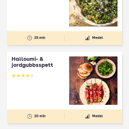
Betyg: 2.5 av 5
25 min
Medel
Halloumi- &
jordgubbsspett
Betyg: 4.3 av 5
20 min
Medel