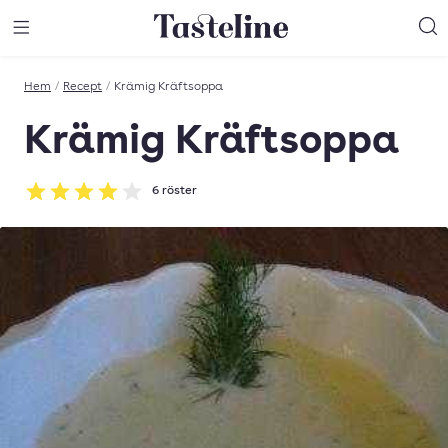
Till Tastelines startsida
äng meny
Öppna meny
Sö
Hem
/
Recept
/
Krämig Kräftsoppa
Krämig Kräftsoppa
6
röster
Betyg: 4 av 5