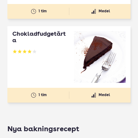
1 tim
Medel
Chokladfudgetårt
a
Betyg: 4.07 av 5
1 tim
Medel
Nya bakningsrecept