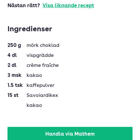
Nästan rätt?
Visa liknande recept
Ingredienser
250
g
mörk choklad
4
dl
vispgrädde
2
dl
crème fraîche
3
msk
kakao
1.5
tsk
kaffepulver
15
st
Savoiardikex
kakao
Handla via Mathem