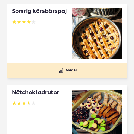
Somrig körsbärspaj
Betyg: 4 av 5
Medel
Nötchokladrutor
Betyg: 3.65 av 5