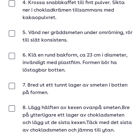
4. Krossa snabbkaffet till fint pulver. Sikta
Klar
ner i chokladkrämen tillsammans med
kakaopulvret.
5. Vänd ner gräddsmeten under omrörning, rör
Klar
till slät konsistens.
6. Klä en rund bakform, ca 23 cm i diameter,
Klar
invändigt med plastfilm. Formen bör ha
löstagbar botten.
7. Bred ut ett tunnt lager av smeten i botten
Klar
på formen.
8. Lägg hälften av kexen ovanpå smeten.Bre
Klar
på ytterligare ett lager av chokladsmeten
och lägg ut de sista kexen.Täck med det sista
av chokladsmeten och jämna till ytan.