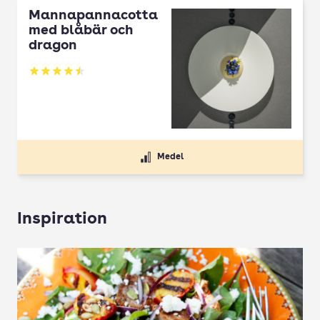
Mannapannacotta
med blåbär och
dragon
Betyg: 4.5 av 5
Medel
Inspiration