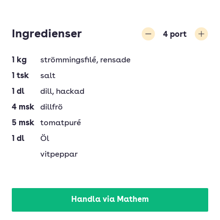
Ingredienser
4
port
Minska
Öka
1
kg
strömmingsfilé
, rensade
1
tsk
salt
1
dl
dill
, hackad
4
msk
dillfrö
5
msk
tomatpuré
1
dl
Öl
vitpeppar
Handla via Mathem