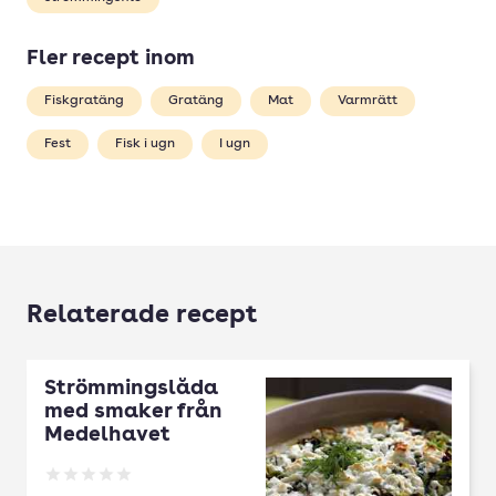
Fler recept inom
Fiskgratäng
Gratäng
Mat
Varmrätt
Fest
Fisk i ugn
I ugn
Relaterade recept
Strömmingslåda
med smaker från
Medelhavet
Betyg: 0 av 5