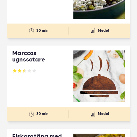
30 min
Medel
Marccos
ugnssotare
Betyg: 2.5 av 5
30 min
Medel
Fiskgratäng med