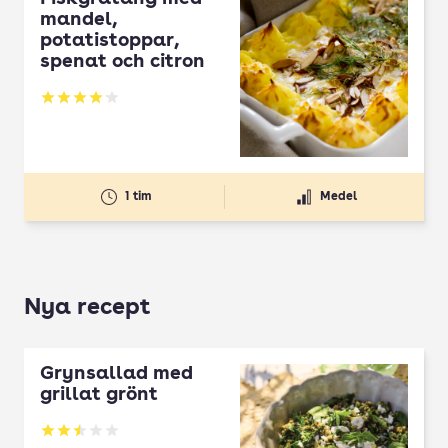
mandel,
potatistoppar,
spenat och citron
Betyg: 4.11 av 5
1 tim
Medel
Nya recept
Grynsallad med
grillat grönt
Betyg: 2.5 av 5