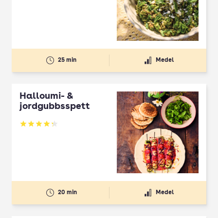
25 min
Medel
Halloumi- &
jordgubbsspett
Betyg: 4.3 av 5
20 min
Medel