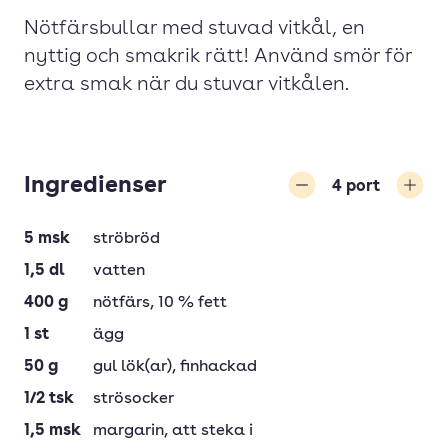
Nötfärsbullar med stuvad vitkål, en
nyttig och smakrik rätt! Använd smör för
extra smak när du stuvar vitkålen.
Ingredienser
4
port
Minska
Öka
5
msk
ströbröd
1,5
dl
vatten
400
g
nötfärs
, 10 % fett
1
st
ägg
50
g
gul lök(ar)
, finhackad
1/2
tsk
strösocker
1,5
msk
margarin
, att steka i