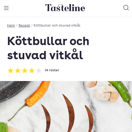
Till Tastelines startsida
äng meny
Öppna meny
Sö
Hem
/
Recept
/
Köttbullar och stuvad vitkål
Köttbullar och
stuvad vitkål
14
röster
Betyg: 3.79 av 5