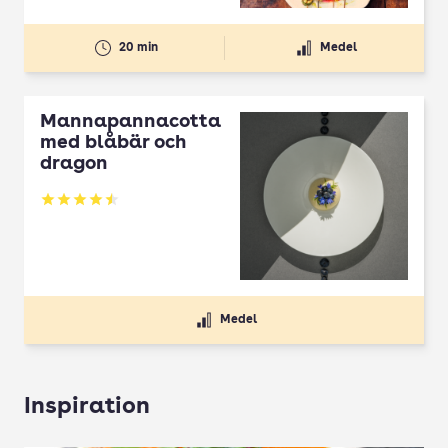
20 min
Medel
Mannapannacotta
med blåbär och
dragon
Betyg: 4.5 av 5
Medel
Inspiration