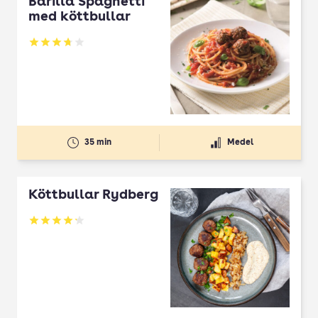
Barilla Spaghetti
med köttbullar
Betyg: 3.75 av 5
35 min
Medel
Köttbullar Rydberg
Betyg: 4.17 av 5