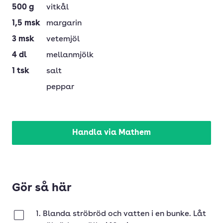
500
g
vitkål
1,5
msk
margarin
3
msk
vetemjöl
4
dl
mellanmjölk
1
tsk
salt
peppar
Handla via Mathem
Gör så här
1. Blanda ströbröd och vatten i en bunke. Låt
Klar