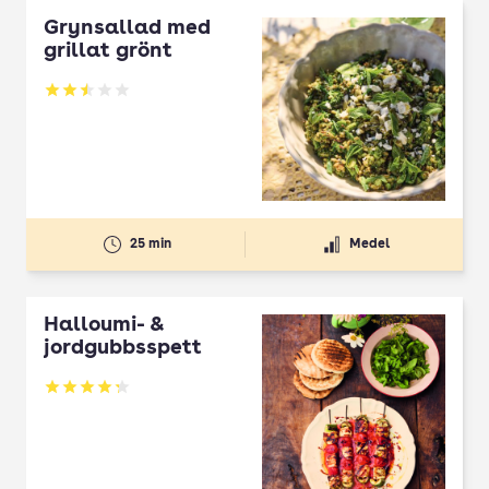
Grynsallad med
grillat grönt
Betyg: 2.5 av 5
25 min
Medel
Halloumi- &
jordgubbsspett
Betyg: 4.3 av 5