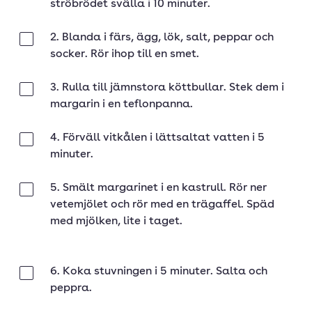
ströbrödet svälla i 10 minuter.
2. Blanda i färs, ägg, lök, salt, peppar och
Klar
socker. Rör ihop till en smet.
3. Rulla till jämnstora köttbullar. Stek dem i
Klar
margarin i en teflonpanna.
4. Förväll vitkålen i lättsaltat vatten i 5
Klar
minuter.
5. Smält margarinet i en kastrull. Rör ner
Klar
vetemjölet och rör med en trägaffel. Späd
med mjölken, lite i taget.
6. Koka stuvningen i 5 minuter. Salta och
Klar
peppra.