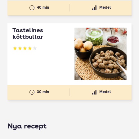
40 min
Medel
Tastelines
köttbullar
Betyg: 3.86 av 5
30 min
Medel
Nya recept