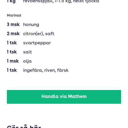
1
kg
revbensspjäll
, 1-1.5 kg, helst tjocka
Marinad
3
msk
honung
2
msk
citron(er)
, saft
1
tsk
svartpeppar
1
tsk
salt
1
msk
olja
1
tsk
ingefära
, riven, färsk
Handla via Mathem