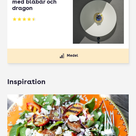
med blåbär och
dragon
Betyg: 4.5 av 5
Medel
Inspiration