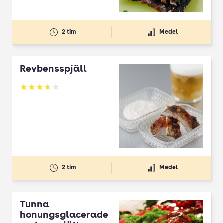
2 tim
Medel
Revbensspjäll
Betyg: 3.62 av 5
2 tim
Medel
Tunna
honungsglacerade