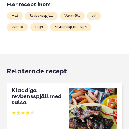
Fler recept inom
Mat
Revbensspjäll
Varmrätt
Jul
Julmat
I ugn
Revbensspjäll i ugn
Relaterade recept
Kladdiga
revbensspjäll med
salsa
Betyg: 3.95 av 5