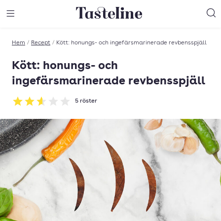
Till Tastelines startsida
äng meny
Öppna meny
Sö
Hem
/
Recept
/
Kött: honungs- och ingefärsmarinerade revbensspjäll
Kött: honungs- och
ingefärsmarinerade revbensspjäll
5
röster
Betyg: 2.6 av 5