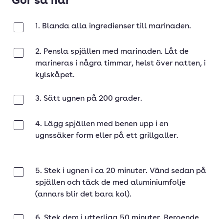
Gör så här
1. Blanda alla ingredienser till marinaden.
Klar
2. Pensla spjällen med marinaden. Låt de
Klar
marineras i några timmar, helst över natten, i
kylskåpet.
3. Sätt ugnen på 200 grader.
Klar
4. Lägg spjällen med benen upp i en
Klar
ugnssäker form eller på ett grillgaller.
5. Stek i ugnen i ca 20 minuter. Vänd sedan på
Klar
spjällen och täck de med aluminiumfolje
(annars blir det bara kol).
6. Stek dem i ytterliga 50 minuter. Beroende