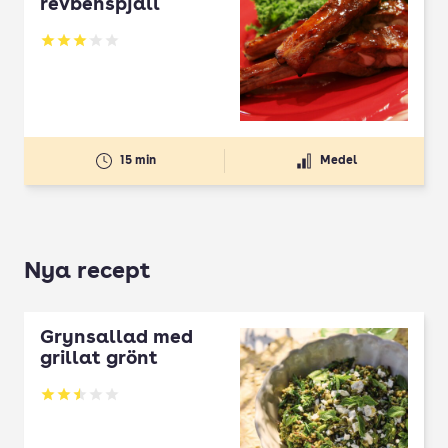
revbenspjäll
Betyg: 3.07 av 5
15 min
Medel
Nya recept
Grynsallad med
grillat grönt
Betyg: 2.5 av 5