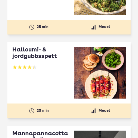
25 min
Medel
Halloumi- &
jordgubbsspett
Betyg: 4.3 av 5
20 min
Medel
Mannapannacotta