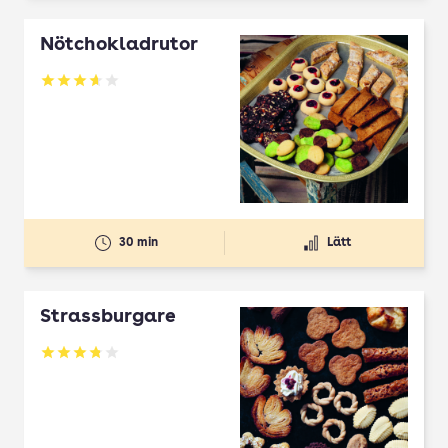
Nötchokladrutor
Betyg: 3.65 av 5
30 min
Lätt
Strassburgare
Betyg: 3.78 av 5