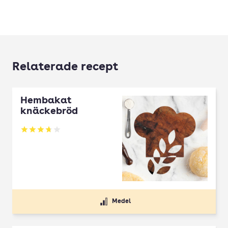
Relaterade recept
Hembakat
knäckebröd
Betyg: 3.76 av 5
Medel