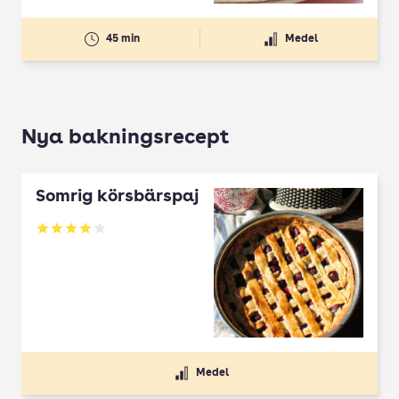
45 min
Medel
Nya bakningsrecept
Somrig körsbärspaj
Betyg: 4 av 5
Medel