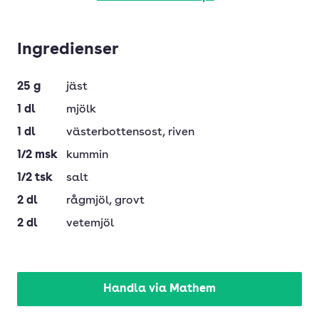
Ingredienser
25
g
jäst
1
dl
mjölk
1
dl
västerbottensost
, riven
1/2
msk
kummin
1/2
tsk
salt
2
dl
rågmjöl
, grovt
2
dl
vetemjöl
Handla via Mathem