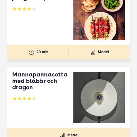
Betyg: 4.3 av 5
20 min
Medel
Mannapannacotta
med blåbär och
dragon
Betyg: 4.5 av 5
Medel