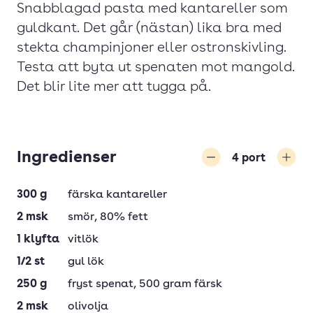
Snabblagad pasta med kantareller som
guldkant. Det går (nästan) lika bra med
stekta champinjoner eller ostronskivling.
Testa att byta ut spenaten mot mangold.
Det blir lite mer att tugga på.
Ingredienser
4
port
Minska
Öka
300
g
färska kantareller
2
msk
smör
, 80% fett
1
klyfta
vitlök
1/2
st
gul lök
250
g
fryst spenat
, 500 gram färsk
2
msk
olivolja