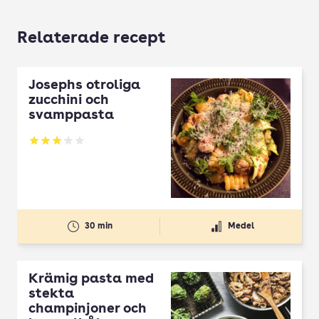
Relaterade recept
Josephs otroliga
zucchini och
svamppasta
Betyg: 3.1 av 5
30 min
Medel
Krämig pasta med
stekta
champinjoner och