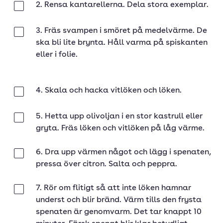
2. Rensa kantarellerna. Dela stora exemplar.
Klar
3. Fräs svampen i smöret på medelvärme. De
Klar
ska bli lite brynta. Håll varma på spiskanten
eller i folie.
4. Skala och hacka vitlöken och löken.
Klar
5. Hetta upp olivoljan i en stor kastrull eller
Klar
gryta. Fräs löken och vitlöken på låg värme.
6. Dra upp värmen något och lägg i spenaten,
Klar
pressa över citron. Salta och peppra.
7. Rör om flitigt så att inte löken hamnar
Klar
underst och blir bränd. Värm tills den frysta
spenaten är genomvarm. Det tar knappt 10