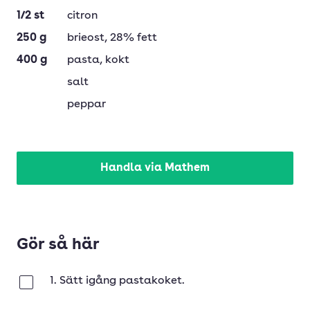
1/2
st
citron
250
g
brieost
, 28% fett
400
g
pasta
, kokt
salt
peppar
Handla via Mathem
Gör så här
1. Sätt igång pastakoket.
Klar