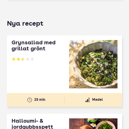
Nya recept
Grynsallad med
grillat grönt
Betyg: 2.5 av 5
25 min
Medel
Halloumi- &
jordgubbsspett