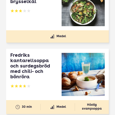
brysselkål
Betyg: 2.78 av 5
Medel
Fredriks
kantarellsoppa
och surdegsbröd
med chili- och
bönröra
Betyg: 3.7 av 5
Höstig
30 min
Medel
svampsoppa