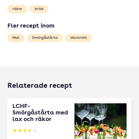
räkor
bröd
Fler recept inom
Mat
Smörgåstårta
Varmrätt
Relaterade recept
LCHF-
Smörgåstårta med
lax och räkor
Betyg: 3.63 av 5