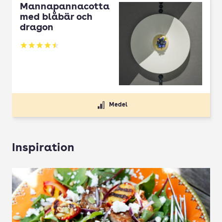
Mannapannacotta
med blåbär och
dragon
Betyg: 4.5 av 5
Medel
Inspiration