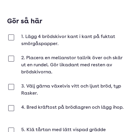
Gör så här
1. Lägg 4 brödskivor kant i kant på fuktat
Klar
smörgåspapper.
2. Placera en mellanstor tallrik över och skär
Klar
ut en rundel. Gör likadant med resten av
brödskivorna.
3. Välj gärna växelvis vitt och ljust bröd, typ
Klar
Rasker.
4. Bred kräftost på brödlagren och lägg ihop.
Klar
5. Klä tårtan med lätt vispad grädde
Klar