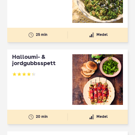
25 min
Medel
Halloumi- &
jordgubbsspett
Betyg: 4.3 av 5
20 min
Medel