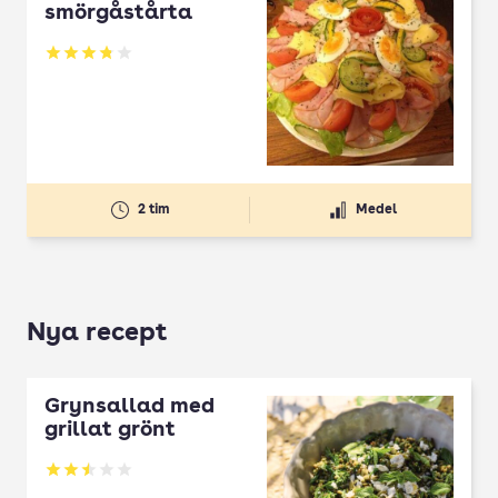
smörgåstårta
Betyg: 3.82 av 5
2 tim
Medel
Nya recept
Grynsallad med
grillat grönt
Betyg: 2.5 av 5