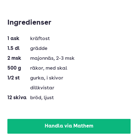
Ingredienser
1
ask
kräftost
1.5
dl
grädde
2
msk
majonnäs
, 2-3 msk
500
g
räkor
, med skal
1/2
st
gurka
, i skivor
dillkvistar
12
skiva
bröd
, ljust
Handla via Mathem