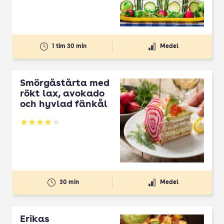
1 tim 30 min
Medel
Smörgåstårta med
rökt lax, avokado
och hyvlad fänkål
Betyg: 4 av 5
30 min
Medel
Erikas