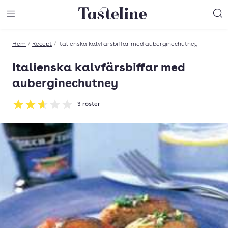
Till Tastelines startsida
äng meny
Öppna meny
Sö
Hem
/
Recept
/
Italienska kalvfärsbiffar med auberginechutney
Italienska kalvfärsbiffar med
auberginechutney
3
röster
Betyg: 2.67 av 5