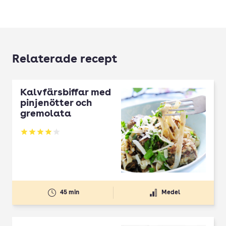
Relaterade recept
Kalvfärsbiffar med
pinjenötter och
gremolata
Betyg: 4 av 5
45 min
Medel