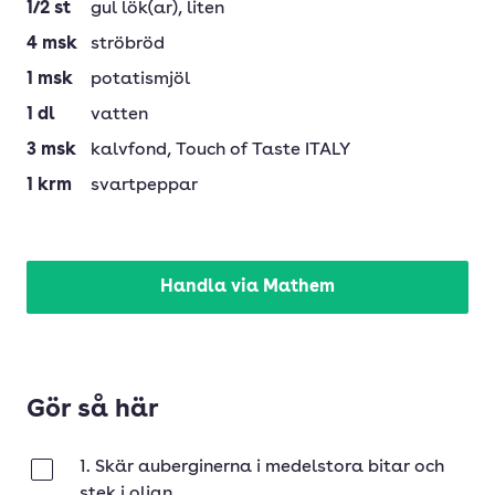
1/2
st
gul lök(ar)
, liten
4
msk
ströbröd
1
msk
potatismjöl
1
dl
vatten
3
msk
kalvfond
, Touch of Taste ITALY
1
krm
svartpeppar
Handla via Mathem
Gör så här
1. Skär auberginerna i medelstora bitar och
Klar
stek i oljan.