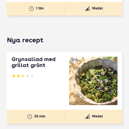
1 tim
Medel
Nya recept
Grynsallad med
grillat grönt
Betyg: 2.5 av 5
25 min
Medel