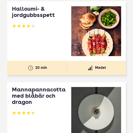
Halloumi- &
jordgubbsspett
Betyg: 4.3 av 5
20 min
Medel
Mannapannacotta
med blåbär och
dragon
Betyg: 4.5 av 5