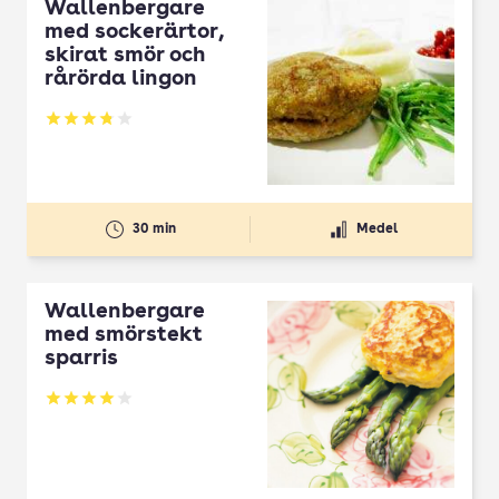
Wallenbergare
med sockerärtor,
skirat smör och
rårörda lingon
Betyg: 3.81 av 5
30 min
Medel
Wallenbergare
med smörstekt
sparris
Betyg: 4 av 5