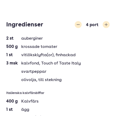
Ingredienser
4
port
Minska
Öka
2
st
auberginer
500
g
krossade tomater
1
st
vitlöksklyfta(or)
, finhackad
3
msk
kalvfond
, Touch of Taste Italy
svartpeppar
olivolja
, till stekning
Italienska kalvfärsbiffar
400
g
Kalvfärs
1
st
ägg