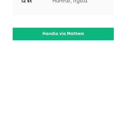
12
st
Humrar
, frysta
Handla via Mathem