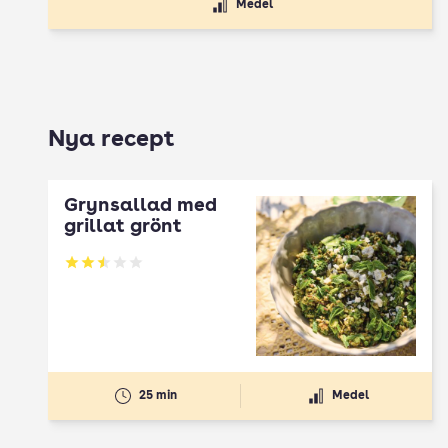
Medel
Nya recept
Grynsallad med
grillat grönt
Betyg: 2.5 av 5
25 min
Medel