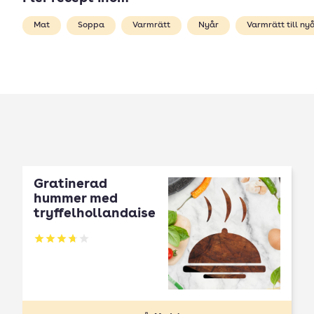
Mat
Soppa
Varmrätt
Nyår
Varmrätt till ny
Gratinerad
hummer med
tryffelhollandaise
Betyg: 3.75 av 5