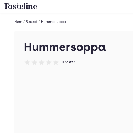
Till Tastelines startsida
Hem
/
Recept
/
Hummersoppa
Hummersoppa
0
röster
Betyg: 0 av 5