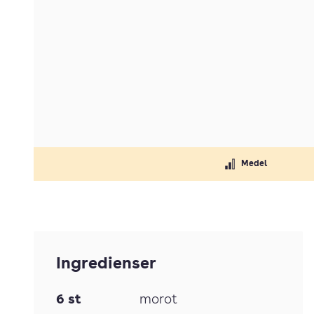
Medel
Ingredienser
6
st
morot