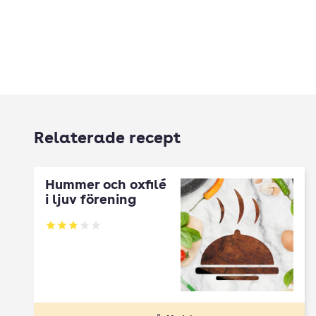
Relaterade recept
Hummer och oxfilé
i ljuv förening
Betyg: 2.89 av 5