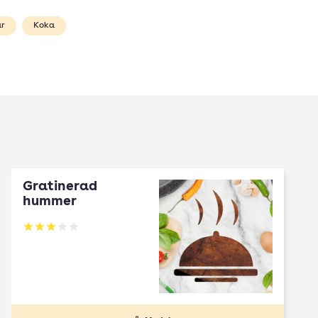
år
Koka
Gratinerad
hummer
Betyg: 3 av 5