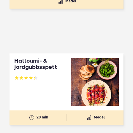
Medel
Halloumi- &
jordgubbsspett
Betyg: 4.3 av 5
20 min
Medel