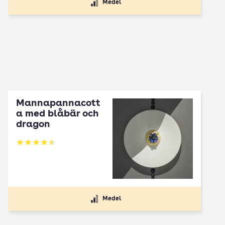
Medel
Mannapannacott
a med blåbär och
dragon
Betyg: 4.5 av 5
Medel