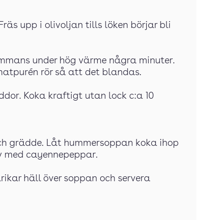
äs upp i olivoljan tills löken börjar bli
lsammans under hög värme några minuter.
atpurén rör så att det blandas.
yddor. Koka kraftigt utan lock c:a 10
it och grädde. Låt hummersoppan koka ihop
av med cayennepeppar.
rikar häll över soppan och servera