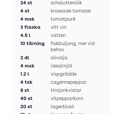
24
st
schalottenlök
4
st
krossade tomater
4
msk
tomatpuré
3
flaska
vitt vin
4.5
l
vatten
10
tärning
fiskbuljong
, mer vid
behov
2
dl
olivolja
4
msk
idealmjöl
1.2
l
vispgrädde
4
tsk
cayennepeppar
8
st
timjankvistar
40
st
vitpepparkorn
20
st
lagerblad