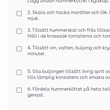
Lägg undan hummerköttet i kylskåp.
2. Skala och hacka morötter och lök. Fr
Klar
mjuk.
3. Tillsätt hummerskal och fräs til
Klar
Häll i de krossade tomaterna och tom
4. Tillsätt vin, vatten, buljong och kr
Klar
minuter.
5. Sila buljongen tillsätt övrig spr
Klar
tills lämplig konsistens och smaka 
6. Fördela hummerköttet på heta tall
Klar
genast.