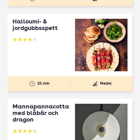
Halloumi- &
jordgubbsspett
Betyg: 4.3 av 5
20 min
Medel
Mannapannacotta
med blåbär och
dragon
Betyg: 4.5 av 5