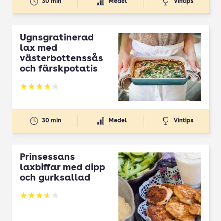
30 min
Medel
Vintips
Ugnsgratinerad
lax med
västerbottenssås
och färskpotatis
Betyg: 3.88 av 5
30 min
Medel
Vintips
Prinsessans
laxbiffar med dipp
och gurksallad
Betyg: 3.63 av 5