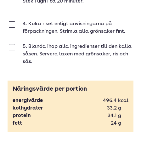
Stek i ugn i ca 20 minuter.
4. Koka riset enligt anvisningarna på
Klar
förpackningen. Strimla alla grönsaker fint.
5. Blanda ihop alla ingredienser till den kalla
Klar
såsen. Servera laxen med grönsaker, ris och
sås.
Näringsvärde per portion
energivärde
496.4
kcal
kolhydrater
33.2
g
protein
34.1
g
fett
24
g