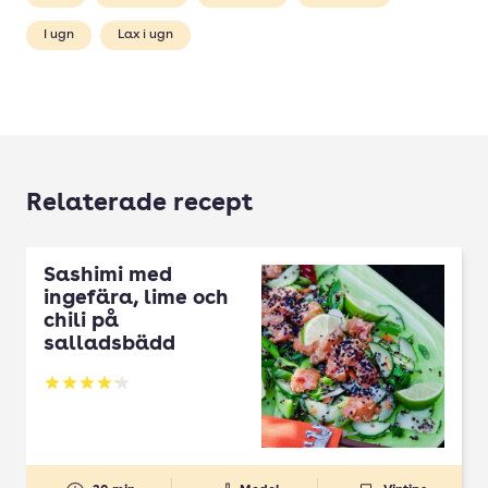
I ugn
Lax i ugn
Relaterade recept
Sashimi med
ingefära, lime och
chili på
salladsbädd
Betyg: 4.19 av 5