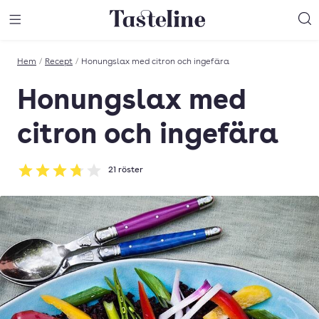
Till Tastelines startsida
äng meny
Öppna meny
Sö
Hem
/
Recept
/
Honungslax med citron och ingefära
Honungslax med
citron och ingefära
21
röster
Betyg: 3.76 av 5