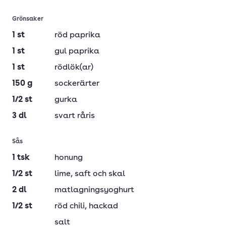
Grönsaker
1
st
röd paprika
1
st
gul paprika
1
st
rödlök(ar)
150
g
sockerärter
1/2
st
gurka
3
dl
svart råris
Sås
1
tsk
honung
1/2
st
lime
, saft och skal
2
dl
matlagningsyoghurt
1/2
st
röd chili
, hackad
salt