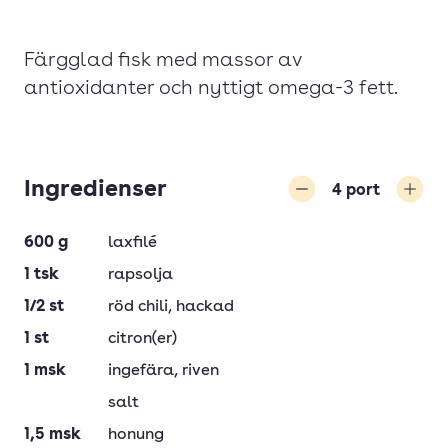
Färgglad fisk med massor av
antioxidanter och nyttigt omega-3 fett.
Ingredienser
4
port
Minska
Öka
600
g
laxfilé
1
tsk
rapsolja
1/2
st
röd chili
, hackad
1
st
citron(er)
1
msk
ingefära
, riven
salt
1,5
msk
honung