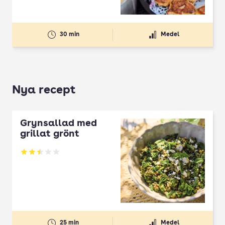
30 min
Medel
Nya recept
Grynsallad med
grillat grönt
Betyg: 2.5 av 5
25 min
Medel