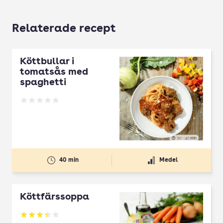
Relaterade recept
Köttbullar i
tomatsås med
spaghetti
Betyg: 0 av 5
40 min
Medel
Köttfärssoppa
Betyg: 3.33 av 5