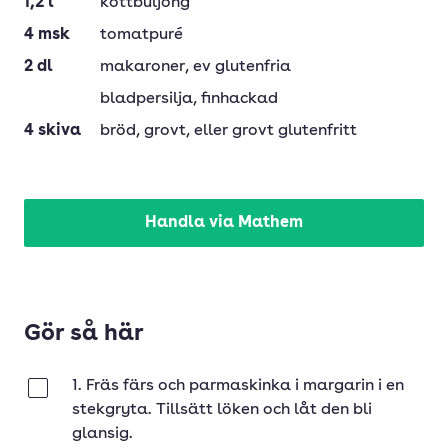
1,2
l
köttbuljong
4
msk
tomatpuré
2
dl
makaroner
, ev glutenfria
bladpersilja
, finhackad
4
skiva
bröd
, grovt, eller grovt glutenfritt
Handla via Mathem
Gör så här
1. Fräs färs och parmaskinka i margarin i en
Klar
stekgryta. Tillsätt löken och låt den bli
glansig.