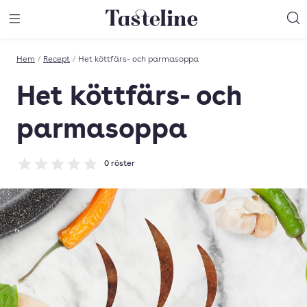
Till Tastelines startsida
äng meny
Öppna meny
Sö
Hem
/
Recept
/
Het köttfärs- och parmasoppa
Het köttfärs- och
parmasoppa
0
röster
Betyg: 0 av 5