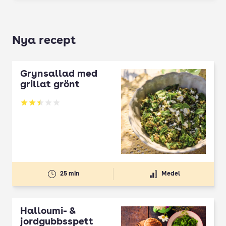
Nya recept
Grynsallad med
grillat grönt
Betyg: 2.5 av 5
25 min
Medel
Halloumi- &
jordgubbsspett