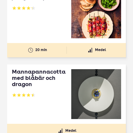
Betyg: 4.3 av 5
20 min
Medel
Mannapannacotta
med blåbär och
dragon
Betyg: 4.5 av 5
Medel