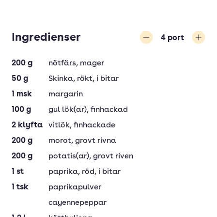
Ingredienser
4
port
Minska
Öka
200
g
nötfärs
, mager
50
g
Skinka
, rökt, i bitar
1
msk
margarin
100
g
gul lök(ar)
, finhackad
2
klyfta
vitlök
, finhackade
200
g
morot
, grovt rivna
200
g
potatis(ar)
, grovt riven
1
st
paprika
, röd, i bitar
1
tsk
paprikapulver
cayennepeppar