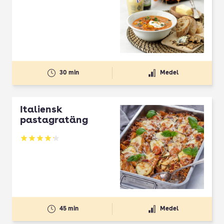
30 min
Medel
Italiensk
pastagratäng
Betyg: 4.19 av 5
45 min
Medel