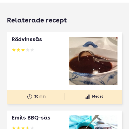
Relaterade recept
Rödvinssås
Betyg: 3.09 av 5
30 min
Medel
Emils BBQ-sås