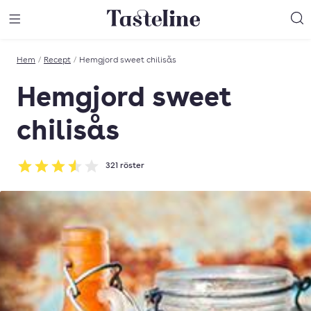
Till Tastelines startsida
äng meny
Öppna meny
Sö
Hem
/
Recept
/
Hemgjord sweet chilisås
Hemgjord sweet
chilisås
321
röster
Betyg: 3.57 av 5