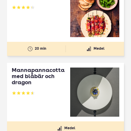
Betyg: 4.3 av 5
20 min
Medel
Mannapannacotta
med blåbär och
dragon
Betyg: 4.5 av 5
Medel