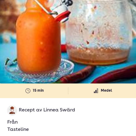
15 min
Medel
Recept av
Linnea Swärd
Från
Tasteline