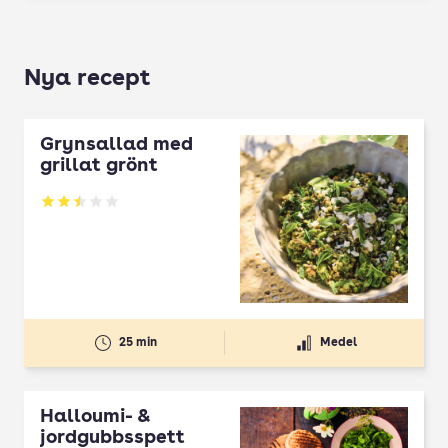
Nya recept
Grynsallad med
grillat grönt
Betyg: 2.5 av 5
25 min
Medel
Halloumi- &
jordgubbsspett