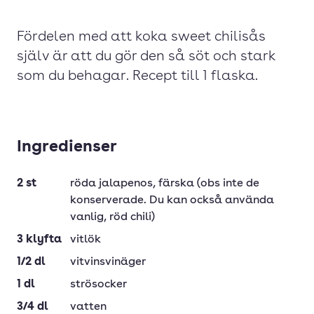
Fördelen med att koka sweet chilisås
själv är att du gör den så söt och stark
som du behagar. Recept till 1 flaska.
Ingredienser
2
st
röda jalapenos
, färska (obs inte de
konserverade. Du kan också använda
vanlig, röd chili)
3
klyfta
vitlök
1/2
dl
vitvinsvinäger
1
dl
strösocker
3/4
dl
vatten