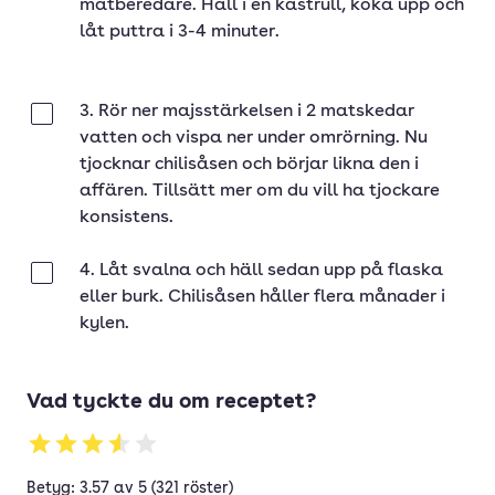
matberedare. Häll i en kastrull, koka upp och
låt puttra i 3-4 minuter.
3. Rör ner majsstärkelsen i 2 matskedar
Klar
vatten och vispa ner under omrörning. Nu
tjocknar chilisåsen och börjar likna den i
affären. Tillsätt mer om du vill ha tjockare
konsistens.
4. Låt svalna och häll sedan upp på flaska
Klar
eller burk. Chilisåsen håller flera månader i
kylen.
Vad tyckte du om receptet?
Betyg: 3.57 av 5 (321 röster)