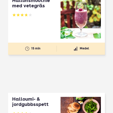
Hallonsmoothie
med vetegräs
Betyg: 3.79 av 5
15 min
Medel
Halloumi- &
jordgubbsspett