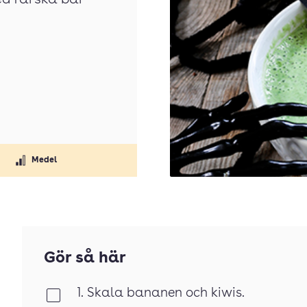
ed färska bär
Medel
Gör så här
1. Skala bananen och kiwis.
Klar