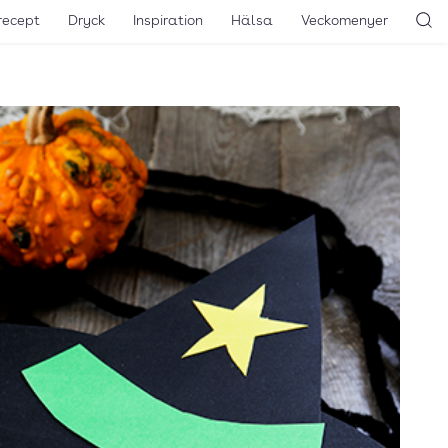
recept
Dryck
Inspiration
Hälsa
Veckomenyer
Sö