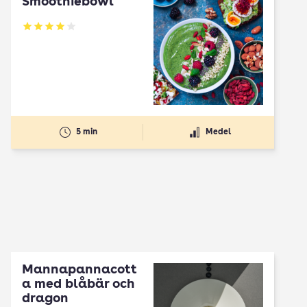
Smoothiebowl
Betyg: 3.95 av 5
5 min
Medel
Mannapannacott
a med blåbär och
dragon