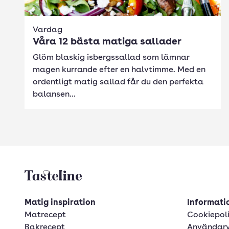
Vardag
Våra 12 bästa matiga sallader
Glöm blaskig isbergssallad som lämnar
magen kurrande efter en halvtimme. Med en
ordentligt matig sallad får du den perfekta
balansen...
Tasteline startsida
Matig inspiration
Informatio
Matrecept
Cookiepol
Bakrecept
Användarv