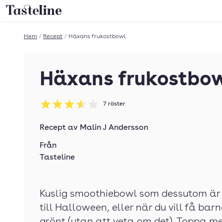
Till Tastelines startsida
Hem
/
Recept
/
Häxans frukostbowl
Häxans frukostbo
7
röster
Betyg: 3.57 av 5
Recept av
Malin J Andersson
Från
Tasteline
Kuslig smoothiebowl som dessutom är 
till Halloween, eller när du vill få bar