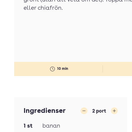
grönt (utan att veta om det). Toppa m
eller chiafrön.
10 min
Ingredienser
2
port
Minska
Öka
1
st
banan