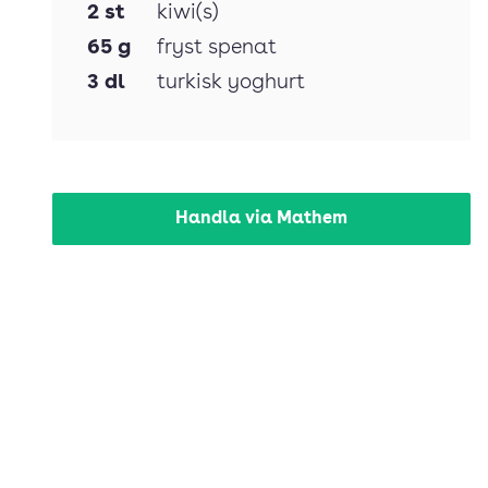
2
st
kiwi(s)
65
g
fryst spenat
3
dl
turkisk yoghurt
Handla via Mathem