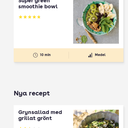
Super green
smoothie bowl
Betyg: 4.8 av 5
10 min
Medel
Nya recept
Grynsallad med
grillat grönt