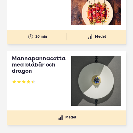
20 min
Medel
Mannapannacotta
med blåbär och
dragon
Betyg: 4.5 av 5
Medel