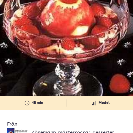
45 min
Medel
Från
Könemann, mästerkockar, desserter