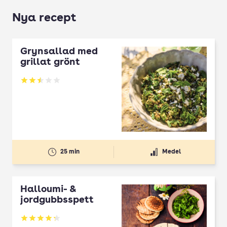
Nya recept
Grynsallad med
grillat grönt
Betyg: 2.5 av 5
25 min
Medel
Halloumi- &
jordgubbsspett
Betyg: 4.3 av 5