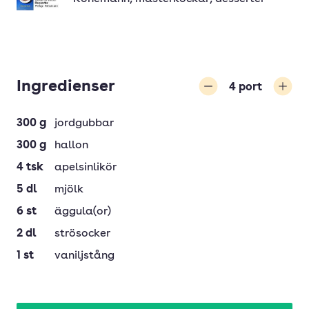
Ingredienser
4
port
Minska
Öka
300
g
jordgubbar
300
g
hallon
4
tsk
apelsinlikör
5
dl
mjölk
6
st
äggula(or)
2
dl
strösocker
1
st
vaniljstång