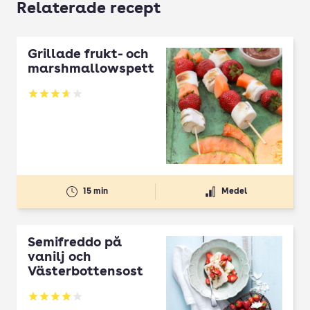
Relaterade recept
Grillade frukt- och
marshmallowspett
Betyg: 3.62 av 5
15 min
Medel
Semifreddo på
vanilj och
Västerbottensost
Betyg: 4 av 5