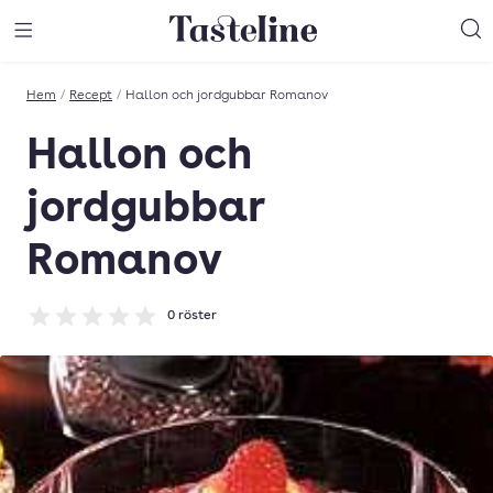
Till Tastelines startsida
äng meny
Öppna meny
Sö
Hem
/
Recept
/
Hallon och jordgubbar Romanov
Hallon och
jordgubbar
Romanov
0
röster
Betyg: 0 av 5