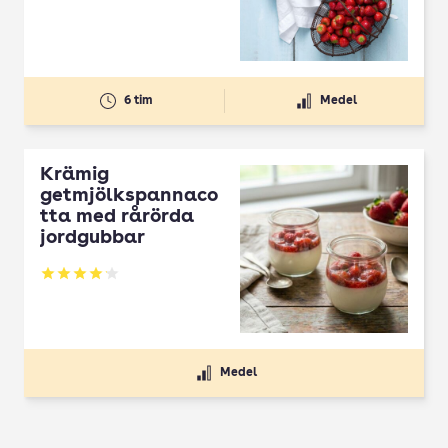
6 tim
Medel
Krämig
getmjölkspannaco
tta med rårörda
jordgubbar
Betyg: 4.13 av 5
Medel