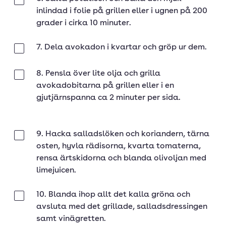
Klar
inlindad i folie på grillen eller i ugnen på 200
grader i cirka 10 minuter.
7. Dela avokadon i kvartar och gröp ur dem.
Klar
8. Pensla över lite olja och grilla
Klar
avokadobitarna på grillen eller i en
gjutjärnspanna ca 2 minuter per sida.
9. Hacka salladslöken och koriandern, tärna
Klar
osten, hyvla rädisorna, kvarta tomaterna,
rensa ärtskidorna och blanda olivoljan med
limejuicen.
10. Blanda ihop allt det kalla gröna och
Klar
avsluta med det grillade, salladsdressingen
samt vinägretten.