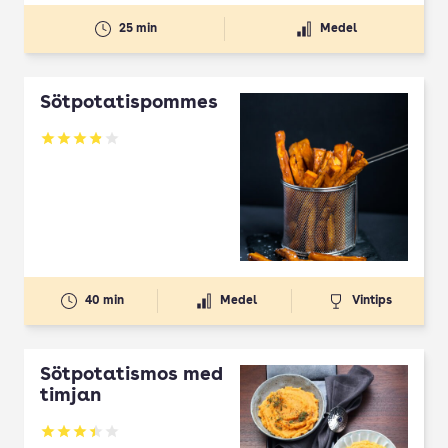
25 min
Medel
Sötpotatispommes
Betyg: 3.87 av 5
40 min
Medel
Vintips
Sötpotatismos med
timjan
Betyg: 3.42 av 5