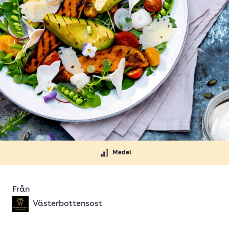
Medel
Från
Västerbottensost