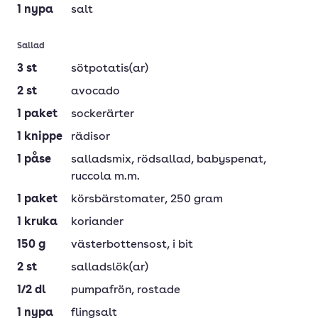
1
nypa
salt
Sallad
3
st
sötpotatis(ar)
2
st
avocado
1
paket
sockerärter
1
knippe
rädisor
1
påse
salladsmix
, rödsallad, babyspenat,
ruccola m.m.
1
paket
körsbärstomater
, 250 gram
1
kruka
koriander
150
g
västerbottensost
, i bit
2
st
salladslök(ar)
1/2
dl
pumpafrön
, rostade
1
nypa
flingsalt