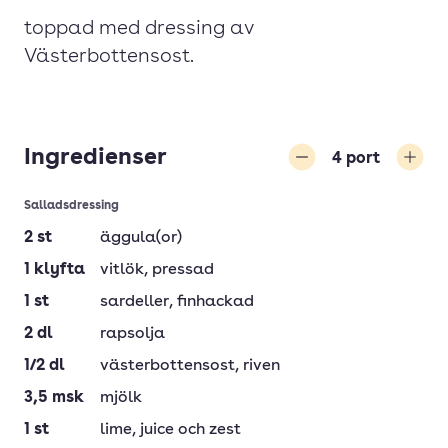
toppad med dressing av
Västerbottensost.
Ingredienser
4
port
Minska
Öka
Salladsdressing
2
st
äggula(or)
1
klyfta
vitlök
, pressad
1
st
sardeller
, finhackad
2
dl
rapsolja
1/2
dl
västerbottensost
, riven
3,5
msk
mjölk
1
st
lime
, juice och zest