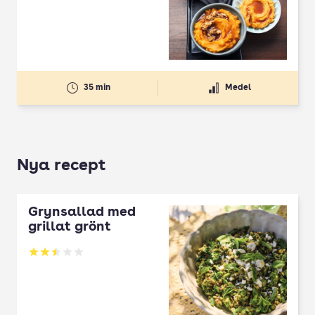
35 min
Medel
Nya recept
Grynsallad med
grillat grönt
Betyg: 2.5 av 5