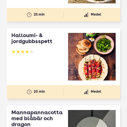
25 min
Medel
Halloumi- &
jordgubbsspett
Betyg: 4.3 av 5
20 min
Medel
Mannapannacotta
med blåbär och
dragon