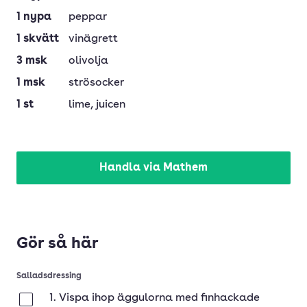
1
nypa
peppar
1
skvätt
vinägrett
3
msk
olivolja
1
msk
strösocker
1
st
lime
, juicen
Handla via Mathem
Gör så här
Salladsdressing
1. Vispa ihop äggulorna med finhackade
Klar