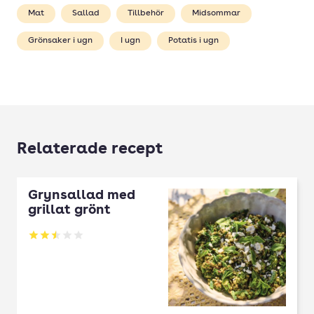
Mat
Sallad
Tillbehör
Midsommar
Grönsaker i ugn
I ugn
Potatis i ugn
Relaterade recept
Grynsallad med
grillat grönt
Betyg: 2.5 av 5