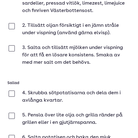
sardeller, pressad vitlök, limezest, limejuice
och finriven Västerbottensost.
2. Tillsätt oljan försiktigt i en jämn stråle
Klar
under vispning (använd gärna elvisp).
3. Salta och tillsätt mjölken under vispning
Klar
för att få en lösare konsistens. Smaka av
med mer salt om det behövs.
Sallad
4. Skrubba sötpotatisarna och dela dem i
Klar
avlånga kvartar.
5. Pensla över lite olja och grilla ränder på
Klar
grillen eller i en gjutjärnspanna.
6. Salta potatisen och baka den mjuk