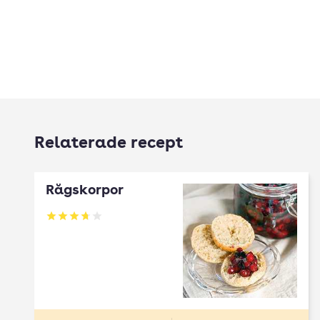
Relaterade recept
Rågskorpor
Betyg: 3.71 av 5