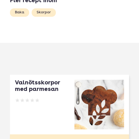
Fler recept inom
Baka
Skorpor
Valnötsskorpor
med parmesan
Betyg: 0 av 5