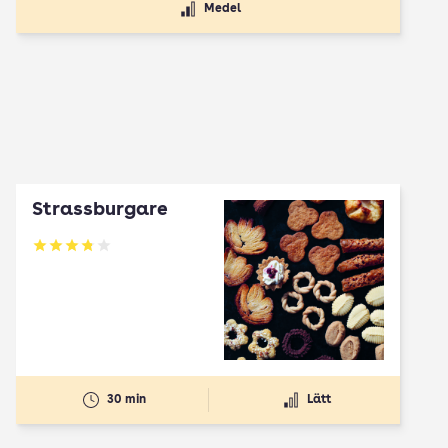
Medel
Strassburgare
Betyg: 3.78 av 5
30 min
Lätt