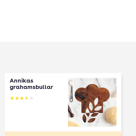
Annikas
grahamsbullar
Betyg: 3.5 av 5