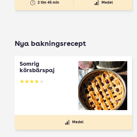
2 tim 45 min
Medel
Nya bakningsrecept
Somrig
körsbärspaj
Betyg: 4 av 5
Medel