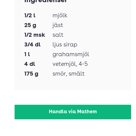
Ingredienser
1/2
l
mjölk
25
g
jäst
1/2
msk
salt
3/4
dl
ljus sirap
1
l
grahamsmjöl
4
dl
vetemjöl
, 4-5
175
g
smör
, smält
Handla via Mathem