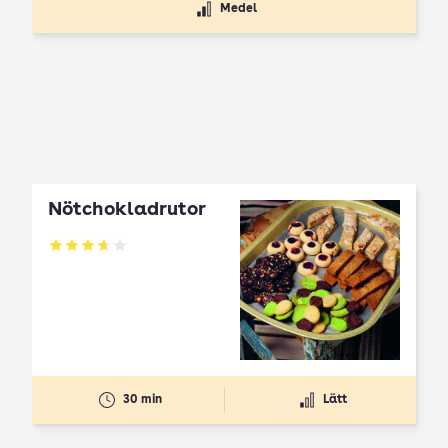
Medel
Nötchokladrutor
Betyg: 3.65 av 5
30 min
Lätt