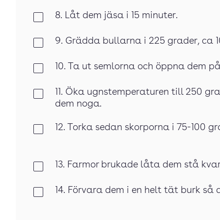
8. Låt dem jäsa i 15 minuter.
Klar
9. Grädda bullarna i 225 grader, ca 1
Klar
10. Ta ut semlorna och öppna dem på
Klar
11. Öka ugnstemperaturen till 250 gr
Klar
dem noga.
12. Torka sedan skorporna i 75-100 g
Klar
13. Farmor brukade låta dem stå kv
Klar
14. Förvara dem i en helt tät burk så 
Klar