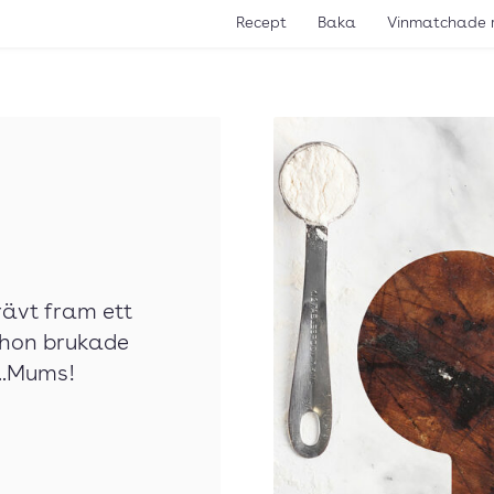
Recept
Baka
Vinmatchade 
rävt fram ett
t hon brukade
..Mums!