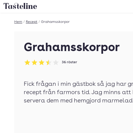
Till Tastelines startsida
Hem
/
Recept
/
Grahamsskorpor
Grahamsskorpor
36
röster
Betyg: 3.5 av 5
Fick frågan i min gästbok så jag har g
recept från farmors tid. Jag minns at
servera dem med hemgjord marmelad