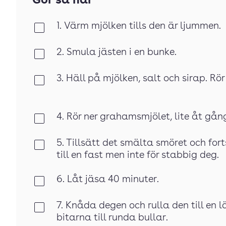
Gör så här
1. Värm mjölken tills den är ljummen.
Klar
2. Smula jästen i en bunke.
Klar
3. Häll på mjölken, salt och sirap. Rör t
Klar
4. Rör ner grahamsmjölet, lite åt gå
Klar
5. Tillsätt det smälta smöret och fo
Klar
till en fast men inte för stabbig deg.
6. Låt jäsa 40 minuter.
Klar
7. Knåda degen och rulla den till en 
Klar
bitarna till runda bullar.