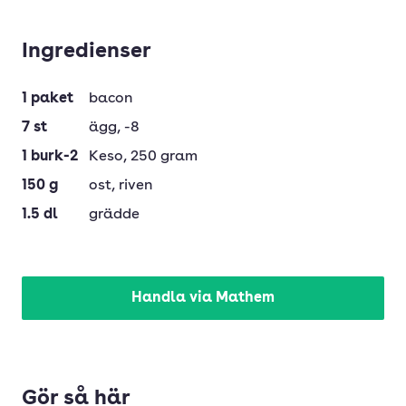
Ingredienser
1
paket
bacon
7
st
ägg
, -8
1
burk-2
Keso
, 250 gram
150
g
ost
, riven
1.5
dl
grädde
Handla via Mathem
Gör så här