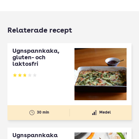
Relaterade recept
Ugnspannkaka,
gluten- och
laktosfri
Betyg: 2.8 av 5
30 min
Medel
Ugnspannkaka