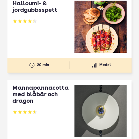
Halloumi- &
jordgubbsspett
Betyg: 4.3 av 5
20 min
Medel
Mannapannacotta
med blåbär och
dragon
Betyg: 4.5 av 5