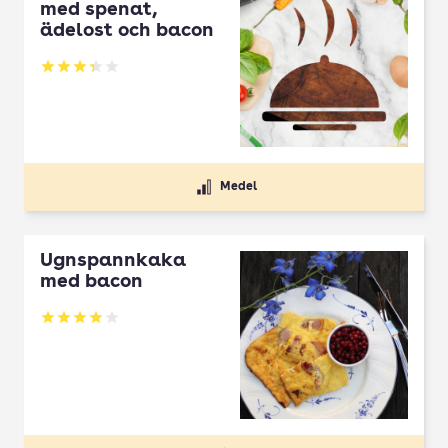
med spenat,
ädelost och bacon
Betyg: 3.33 av 5
Medel
Ugnspannkaka
med bacon
Betyg: 3.92 av 5