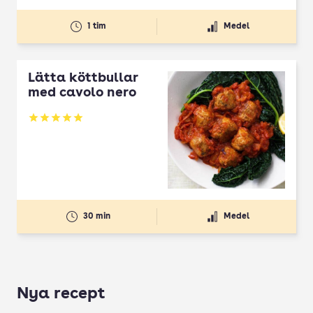
1 tim
Medel
Lätta köttbullar
med cavolo nero
Betyg: 5 av 5
30 min
Medel
Nya recept