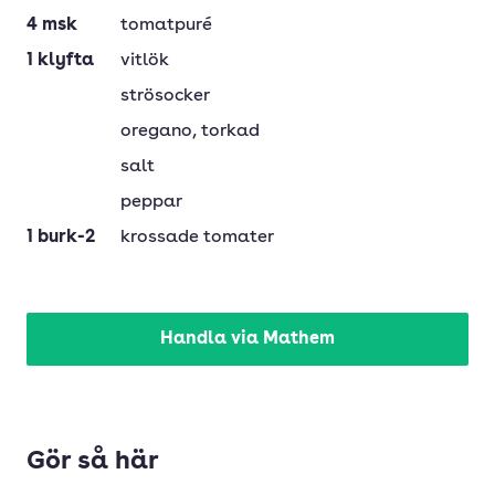
4
msk
tomatpuré
1
klyfta
vitlök
strösocker
oregano
, torkad
salt
peppar
1
burk-2
krossade tomater
Handla via Mathem
Gör så här