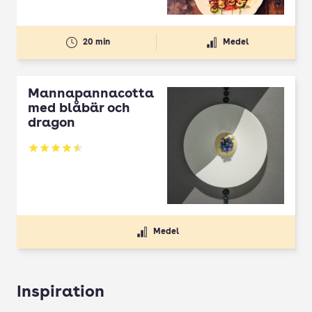
20 min
Medel
Mannapannacotta
med blåbär och
dragon
Betyg: 4.5 av 5
Medel
Inspiration