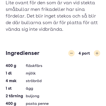
Lite ovant för den som är van vid stekta
småbullar men frikadeller har sina
fördelar. Det blir inget stekos och så blir
de där bullarna som är för platta för att
vända sig inte vidbrända.
Ingredienser
4
port
Minska
Öka
400
g
fläskfärs
1
dl
mjölk
4
msk
ströbröd
1
st
ägg
2
tärning
buljong
400
g
pasta penne