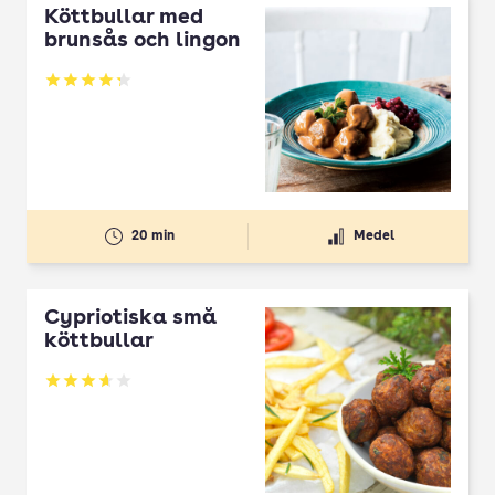
Köttbullar med
brunsås och lingon
Betyg: 4.29 av 5
20 min
Medel
Cypriotiska små
köttbullar
Betyg: 3.67 av 5