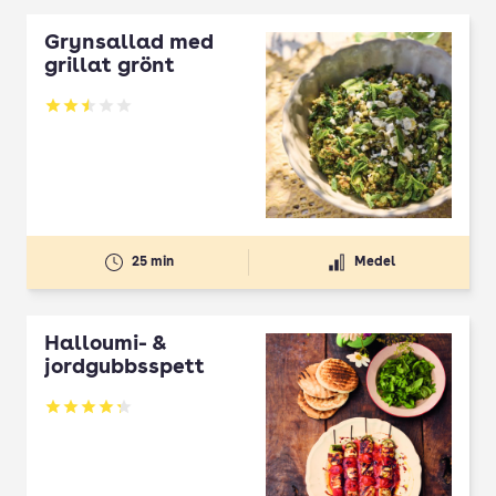
Grynsallad med
grillat grönt
Betyg: 2.5 av 5
25 min
Medel
Halloumi- &
jordgubbsspett
Betyg: 4.3 av 5