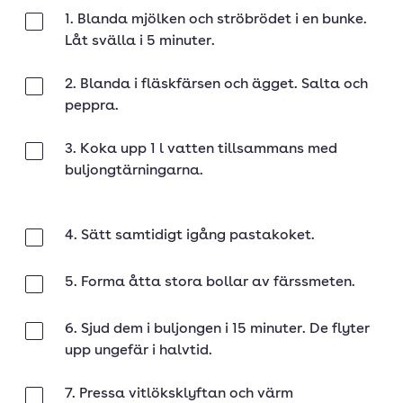
1. Blanda mjölken och ströbrödet i en bunke.
Klar
Låt svälla i 5 minuter.
2. Blanda i fläskfärsen och ägget. Salta och
Klar
peppra.
3. Koka upp 1 l vatten tillsammans med
Klar
buljongtärningarna.
4. Sätt samtidigt igång pastakoket.
Klar
5. Forma åtta stora bollar av färssmeten.
Klar
6. Sjud dem i buljongen i 15 minuter. De flyter
Klar
upp ungefär i halvtid.
7. Pressa vitlöksklyftan och värm
Klar