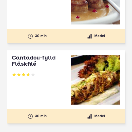
30 min
Medel
Cantadou-fylld
Fläskfilé
Betyg: 3.65 av 5
30 min
Medel