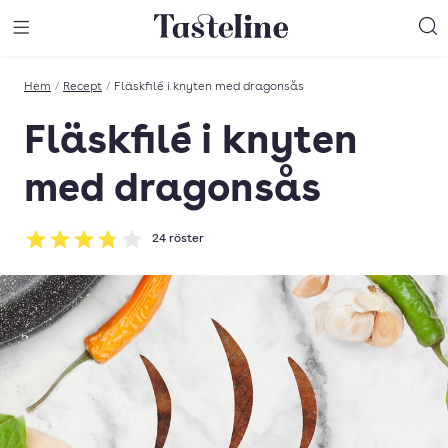
Till Tastelines startsida
äng meny
Öppna meny
Sö
Hem
/
Recept
/
Fläskfilé i knyten med dragonsås
Fläskfilé i knyten
med dragonsås
24
röster
Betyg: 3.79 av 5