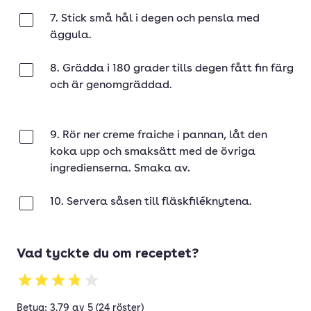
7. Stick små hål i degen och pensla med
Klar
äggula.
8. Grädda i 180 grader tills degen fått fin färg
Klar
och är genomgräddad.
9. Rör ner creme fraiche i pannan, låt den
Klar
koka upp och smaksätt med de övriga
ingredienserna. Smaka av.
10. Servera såsen till fläskfiléknytena.
Klar
Vad tyckte du om receptet?
Betyg: 3.79 av 5 (24 röster)