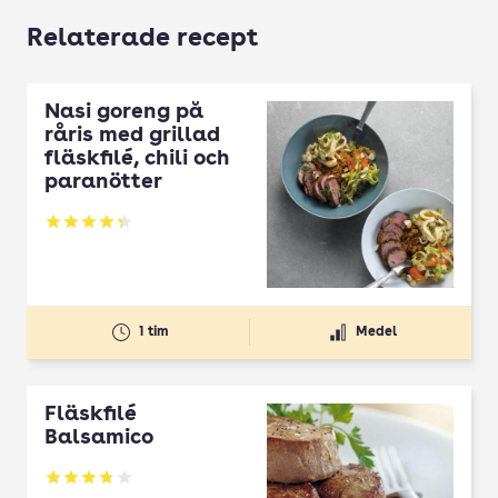
Relaterade recept
Nasi goreng på
råris med grillad
fläskfilé, chili och
paranötter
Betyg: 4.33 av 5
1 tim
Medel
Fläskfilé
Balsamico
Betyg: 3.83 av 5