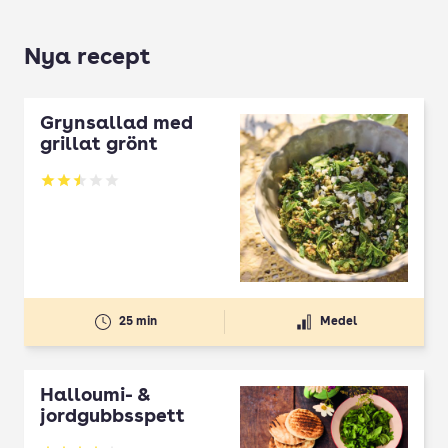
Nya recept
Grynsallad med
grillat grönt
Betyg: 2.5 av 5
25 min
Medel
Halloumi- &
jordgubbsspett