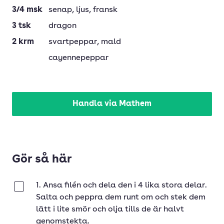
3/4
msk
senap
, ljus, fransk
3
tsk
dragon
2
krm
svartpeppar
, mald
cayennepeppar
Handla via Mathem
Gör så här
1. Ansa filén och dela den i 4 lika stora delar.
Klar
Salta och peppra dem runt om och stek dem
lätt i lite smör och olja tills de är halvt
genomstekta.