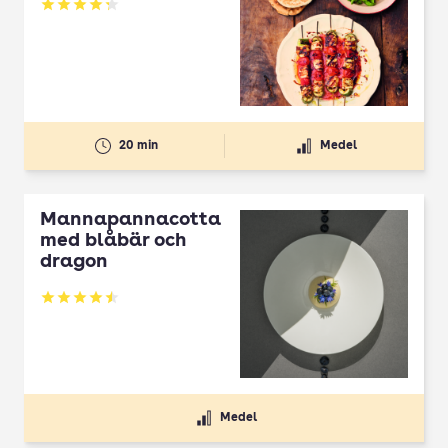
Betyg: 4.3 av 5
20 min
Medel
Mannapannacotta
med blåbär och
dragon
Betyg: 4.5 av 5
Medel