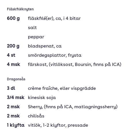
Fläskfiléknyten
600
g
fläskfilé(er)
, ca, i 4 bitar
salt
peppar
200
g
bladspenat
, ca
4
st
smördegsplattor
, frysta
4
msk
färskost
, (vitlöksost, Boursin, finns på ICA)
Dragonsås
3
dl
crème fraîche
, eller vispgrädde
3/4
msk
kinesisk soja
2
msk
Sherry
, (finns på ICA, matlagningssherry)
2
msk
chilisås
1
klyfta
vitlök
, 1-2 klyftor, pressade