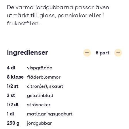
De varma jordgubbarna passar även
utmärkt till glass, pannkakor eller i
frukostfilen.
Ingredienser
6
port
Minska
Öka
4
dl
vispgrädde
8
klase
fläderblommor
1/2
st
citron(er)
, skalet
3
st
gelatinblad
1/2
dl
strösocker
1
dl
matlagningsyoghurt
250
g
jordgubbar