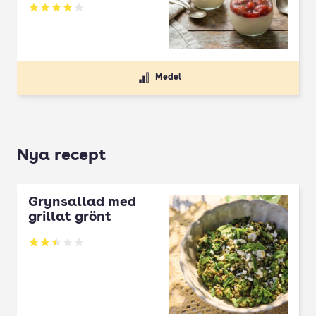
Betyg: 4.13 av 5
Medel
Nya recept
Grynsallad med
grillat grönt
Betyg: 2.5 av 5