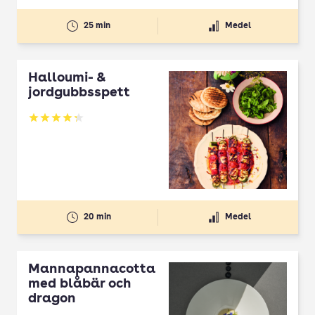
25 min
Medel
Halloumi- &
jordgubbsspett
Betyg: 4.3 av 5
20 min
Medel
Mannapannacotta
med blåbär och
dragon