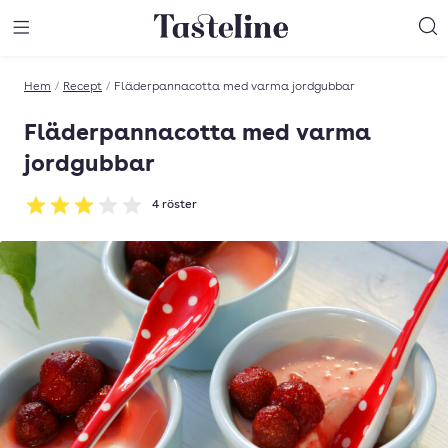
Till Tastelines startsida
äng meny
Öppna meny
Sö
Hem
/
Recept
/
Fläderpannacotta med varma jordgubbar
Fläderpannacotta med varma
jordgubbar
4
röster
Betyg: 3 av 5