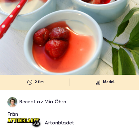
2 tim
Medel
Recept av
Mia Öhrn
Från
Aftonbladet