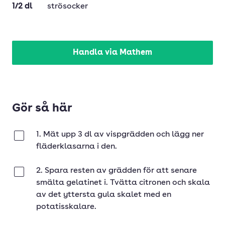
1/2
dl
strösocker
Handla via Mathem
Gör så här
1. Mät upp 3 dl av vispgrädden och lägg ner
Klar
fläderklasarna i den.
2. Spara resten av grädden för att senare
Klar
smälta gelatinet i. Tvätta citronen och skala
av det yttersta gula skalet med en
potatisskalare.