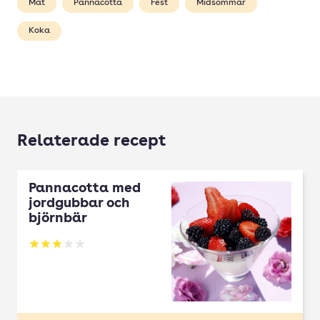
Mat
Pannacotta
Fest
Midsommar
Koka
Relaterade recept
Pannacotta med
jordgubbar och
björnbär
Betyg: 3 av 5