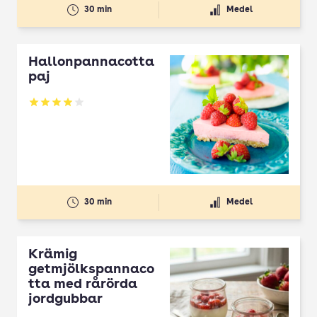
30 min
Medel
Hallonpannacotta
paj
Betyg: 3.94 av 5
30 min
Medel
Krämig
getmjölkspannaco
tta med rårörda
jordgubbar