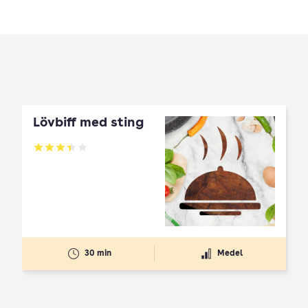
Lövbiff med sting
Betyg: 3.42 av 5
30 min
Medel