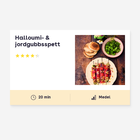
Halloumi- &
jordgubbsspett
Betyg: 4.3 av 5
20 min
Medel