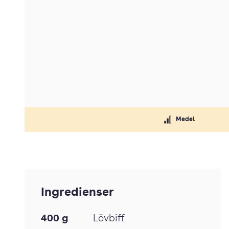
Medel
Ingredienser
400
g
Lövbiff