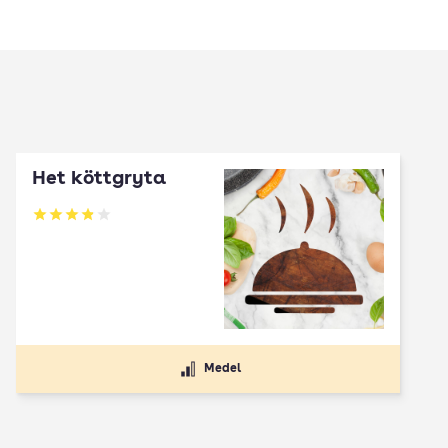
Het köttgryta
Betyg: 3.89 av 5
Medel