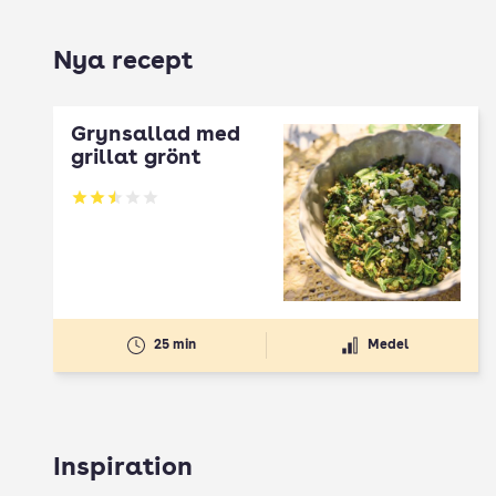
Nya recept
Grynsallad med
grillat grönt
Betyg: 2.5 av 5
25 min
Medel
Inspiration