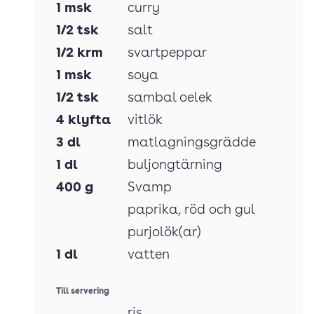
1
msk
curry
1/2
tsk
salt
1/2
krm
svartpeppar
1
msk
soya
1/2
tsk
sambal oelek
4
klyfta
vitlök
3
dl
matlagningsgrädde
1
dl
buljongtärning
400
g
Svamp
paprika
, röd och gul
purjolök(ar)
1
dl
vatten
Till servering
ris