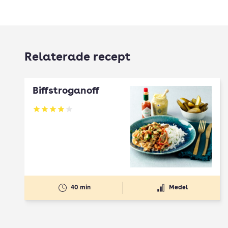
Relaterade recept
Biffstroganoff
Betyg: 3.86 av 5
40 min
Medel