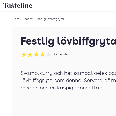
Till Tastelines startsida
Hem
/
Recept
/
Festlig lövbiffgryta
Festlig lövbiffgryt
225
röster
Betyg: 3.92 av 5
Svamp, curry och het sambal oelek pas
lövbiffsgryta som denna. Servera gä
med ris och en krispig grönsallad.