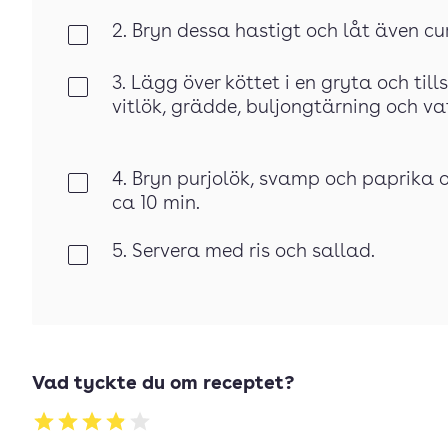
2. Bryn dessa hastigt och låt även cu
Klar
3. Lägg över köttet i en gryta och til
Klar
vitlök, grädde, buljongtärning och va
4. Bryn purjolök, svamp och paprika o
Klar
ca 10 min.
5. Servera med ris och sallad.
Klar
Vad tyckte du om receptet?