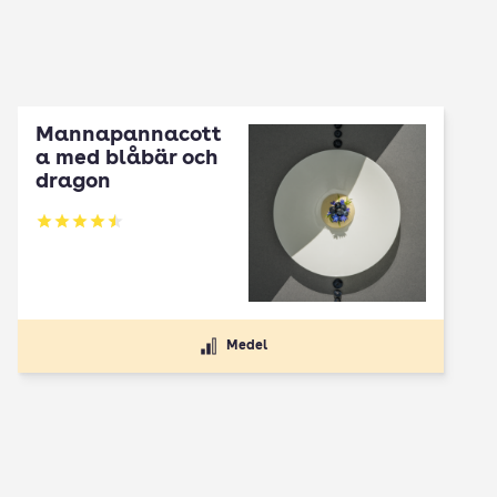
Mannapannacott
a med blåbär och
dragon
Betyg: 4.5 av 5
Medel