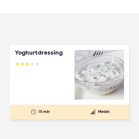
Yoghurtdressing
Betyg: 3 av 5
15 min
Medel