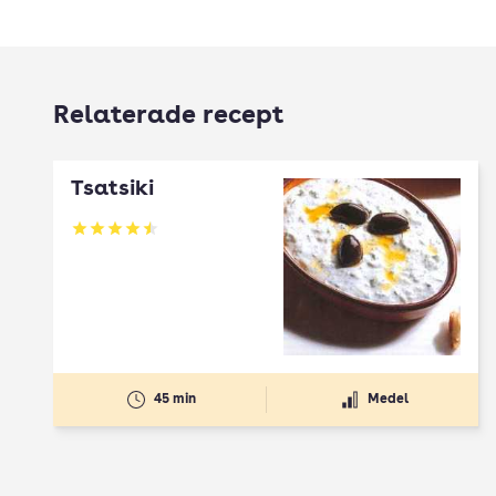
Relaterade recept
Tsatsiki
Betyg: 4.5 av 5
45 min
Medel