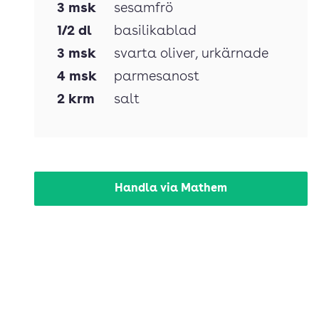
3
msk
sesamfrö
1/2
dl
basilikablad
3
msk
svarta oliver
, urkärnade
4
msk
parmesanost
2
krm
salt
Handla via Mathem