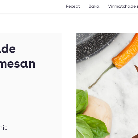
Recept
Baka
Vinmatchade 
ade
rmesan
nic