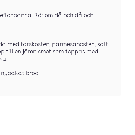
 teflonpanna. Rör om då och då och
nda med färskosten, parmesanosten, salt
op till en jämn smet som toppas med
ka.
d nybakat bröd.