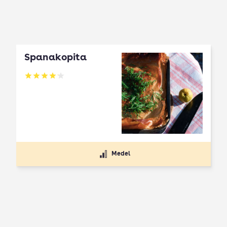
Spanakopita
Betyg: 4.1 av 5
Medel