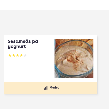
Sesamsås på
yoghurt
Betyg: 4.13 av 5
Medel