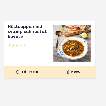
Höstsoppa med
svamp och rostat
bovete
Betyg: 3.33 av 5
1 tim 10 min
Medel