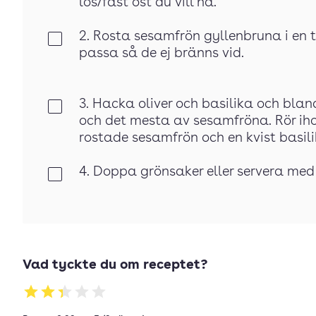
lös/fast ost du vill ha.
2. Rosta sesamfrön gyllenbruna i en
Klar
passa så de ej bränns vid.
3. Hacka oliver och basilika och bla
Klar
och det mesta av sesamfröna. Rör ih
rostade sesamfrön och en kvist basili
4. Doppa grönsaker eller servera me
Klar
Vad tyckte du om receptet?