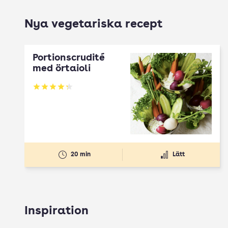
Nya vegetariska recept
Portionscrudité
med örtaioli
Betyg: 4.27 av 5
20 min
Lätt
Inspiration