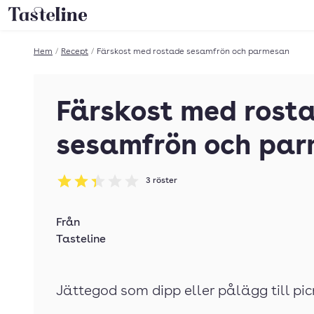
Till Tastelines startsida
Hem
/
Recept
/
Färskost med rostade sesamfrön och parmesan
Färskost med rost
sesamfrön och pa
3
röster
Betyg: 2.33 av 5
Från
Tasteline
Jättegod som dipp eller pålägg till pic