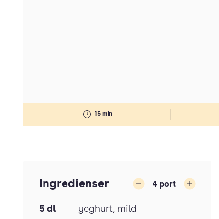
15 min
Ingredienser
4
port
Minska
Öka
5
dl
yoghurt
, mild