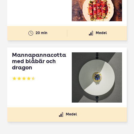
20 min
Medel
Mannapannacotta
med blåbär och
dragon
Betyg: 4.5 av 5
Medel