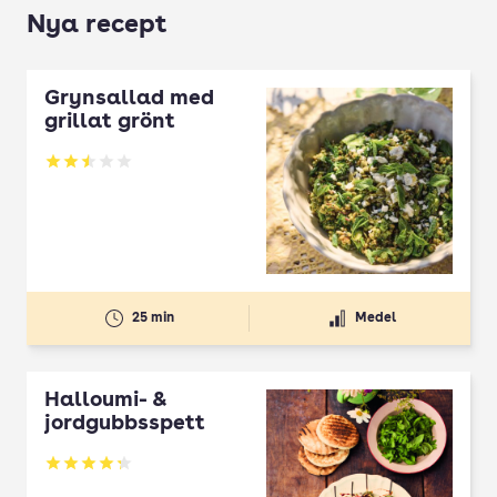
Nya recept
Grynsallad med
grillat grönt
Betyg: 2.5 av 5
25 min
Medel
Halloumi- &
jordgubbsspett
Betyg: 4.3 av 5