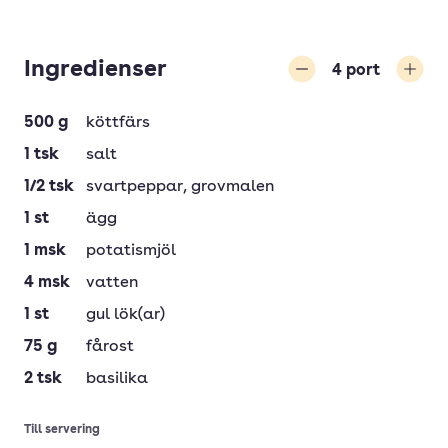
Ingredienser
4
port
Minska
Öka
500
g
köttfärs
1
tsk
salt
1/2
tsk
svartpeppar
, grovmalen
1
st
ägg
1
msk
potatismjöl
4
msk
vatten
1
st
gul lök(ar)
75
g
fårost
2
tsk
basilika
Till servering