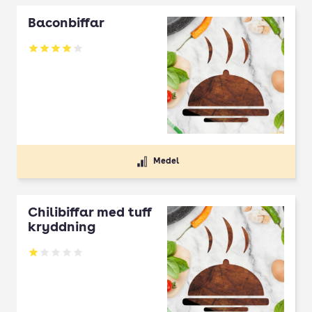
Baconbiffar
Betyg: 4 av 5
Medel
Chilibiffar med tuff
kryddning
Betyg: 1 av 5