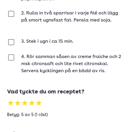
2. Rulla in två sparrisar i varje filé och lägg
Klar
på smort ugnsfast fat. Pensla med soja.
3. Stek i ugn i ca 15 min.
Klar
4. Rör samman såsen av creme fraiche och 2
Klar
msk citronsaft och lite rivet citronskal.
Servera kycklingen på en bädd av ris.
Vad tyckte du om receptet?
Betyg: 5 av 5 (1 röst)