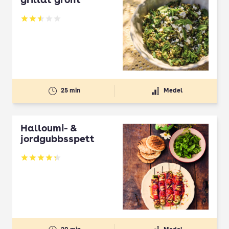
grillat grönt
Betyg: 2.5 av 5
25 min
Medel
Halloumi- &
jordgubbsspett
Betyg: 4.3 av 5