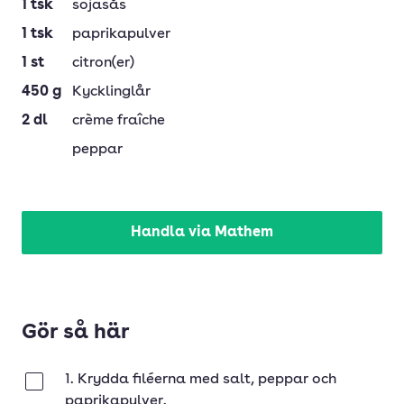
1
tsk
sojasås
1
tsk
paprikapulver
1
st
citron(er)
450
g
Kycklinglår
2
dl
crème fraîche
peppar
Handla via Mathem
Gör så här
1. Krydda filéerna med salt, peppar och
Klar
paprikapulver.