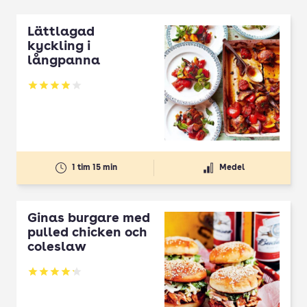
Lättlagad
kyckling i
långpanna
Betyg: 3.95 av 5
1 tim 15 min
Medel
Ginas burgare med
pulled chicken och
coleslaw
Betyg: 4.18 av 5