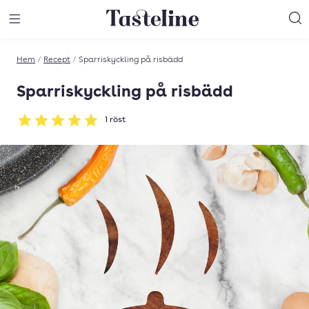
Till Tastelines startsida
äng meny
Öppna meny
Sö
Hem
/
Recept
/
Sparriskyckling på risbädd
Sparriskyckling på risbädd
1
röst
Betyg: 5 av 5