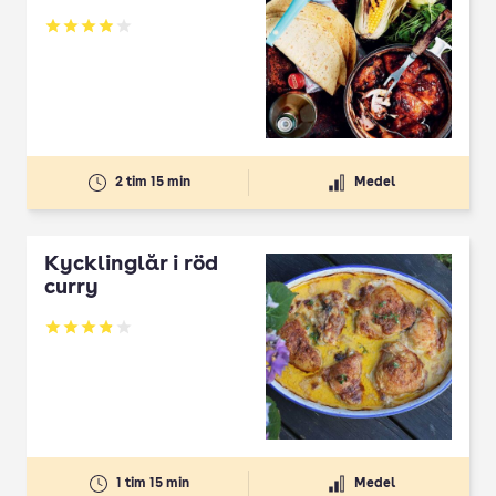
Betyg: 3.93 av 5
2 tim 15 min
Medel
Kycklinglår i röd
curry
Betyg: 3.9 av 5
1 tim 15 min
Medel