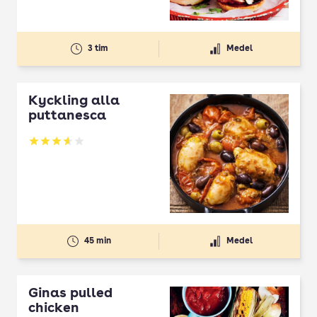
3 tim
Medel
Kyckling alla
puttanesca
Betyg: 3.68 av 5
45 min
Medel
Ginas pulled
chicken