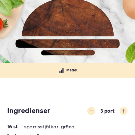
Medel
Ingredienser
3
port
Minska
Öka
16
st
sparrisstjälkar
, gröna