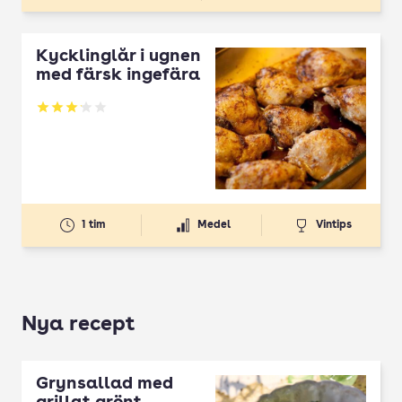
Kycklinglår i ugnen
med färsk ingefära
Betyg: 3.14 av 5
1 tim
Medel
Vintips
Nya recept
Grynsallad med