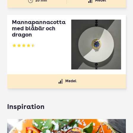
20 min
Medel
Mannapannacotta
med blåbär och
dragon
Betyg: 4.5 av 5
Medel
Inspiration