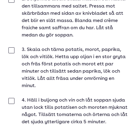
Klar
den tillsammans med saltet. Pressa mot
skärbrädan med sidan av knivbladet så att
det blir en slät massa. Blanda med crème
fraiche samt saffran om du har. Låt stå
medan du gör soppan.
3. Skala och tärna potatis, morot, paprika,
Klar
lök och vitlök. Hetta upp oljan i en stor gryta
och fräs först potatis och morot ett par
minuter och tillsätt sedan paprika, lök och
vitlök. Låt allt fräsa under omrörning en
minut.
4. Häll i buljong och vin och låt soppan sjuda
Klar
utan lock tills potatisen och moroten mjuknat
något. Tillsätt tomaterna och örterna och låt
det sjuda ytterligare cirka 5 minuter.