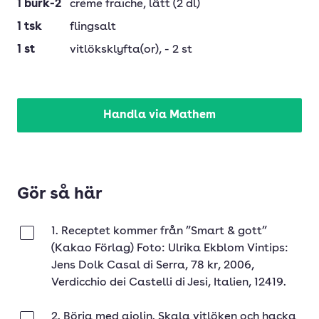
1
burk-2
crème fraîche
, lätt (2 dl)
1
tsk
flingsalt
1
st
vitlöksklyfta(or)
, - 2 st
Handla via Mathem
Gör så här
1. Receptet kommer från ”Smart & gott”
Klar
(Kakao Förlag) Foto: Ulrika Ekblom Vintips:
Jens Dolk Casal di Serra, 78 kr, 2006,
Verdicchio dei Castelli di Jesi, Italien, 12419.
2. Börja med aiolin. Skala vitlöken och hacka