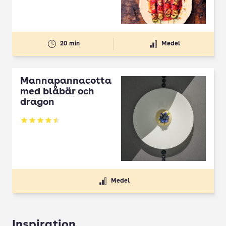
20 min
Medel
Mannapannacotta
med blåbär och
dragon
Betyg: 4.5 av 5
Medel
Inspiration