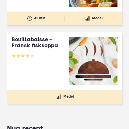
45 min
Medel
Bouillabaisse –
Fransk fisksoppa
Betyg: 4 av 5
Medel
Nya recept