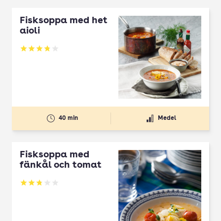
Fisksoppa med het
aioli
Betyg: 3.83 av 5
40 min
Medel
Fisksoppa med
fänkål och tomat
Betyg: 2.8 av 5