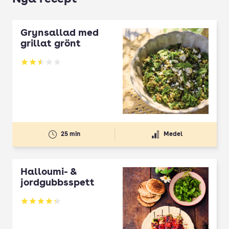
Grynsallad med
grillat grönt
Betyg: 2.5 av 5
25 min
Medel
Halloumi- &
jordgubbsspett
Betyg: 4.3 av 5