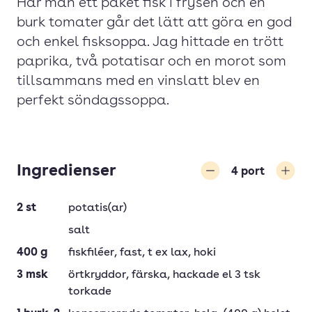
Har man ett paket fisk i frysen och en
burk tomater går det lätt att göra en god
och enkel fisksoppa. Jag hittade en trött
paprika, två potatisar och en morot som
tillsammans med en vinslatt blev en
perfekt söndagssoppa.
Ingredienser
4
port
Minska
Öka
2
st
potatis(ar)
salt
400
g
fiskfiléer
, fast, t ex lax, hoki
3
msk
örtkryddor, färska
, hackade el 3 tsk
torkade