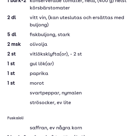
1
burk-2
konserverade tomater, hela
, (400 g) helst
körsbärstomater
2
dl
vitt vin
, (kan uteslutas och ersättas med
buljong)
5
dl
fiskbuljong
, stark
2
msk
olivolja
2
st
vitlöksklyfta(or)
, - 2 st
1
st
gul lök(ar)
1
st
paprika
1
st
morot
svartpeppar
, nymalen
strösocker
, ev lite
Fuskaioli
saffran
, ev några korn