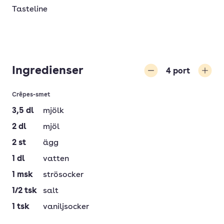
Tasteline
Ingredienser
4
port
Minska
Öka
Crêpes-smet
3,5
dl
mjölk
2
dl
mjöl
2
st
ägg
1
dl
vatten
1
msk
strösocker
1/2
tsk
salt
1
tsk
vaniljsocker