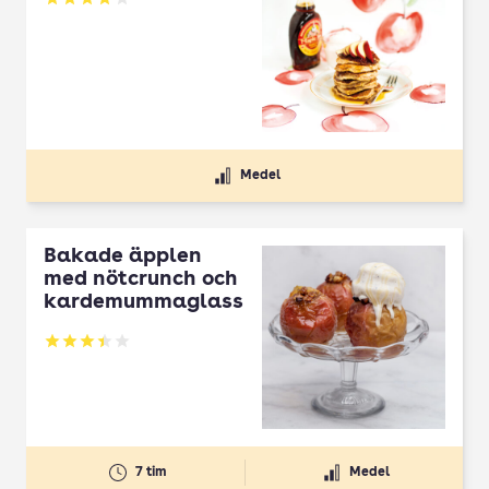
Betyg: 3.84 av 5
Medel
Bakade äpplen
med nötcrunch och
kardemummaglass
Betyg: 3.43 av 5
7 tim
Medel