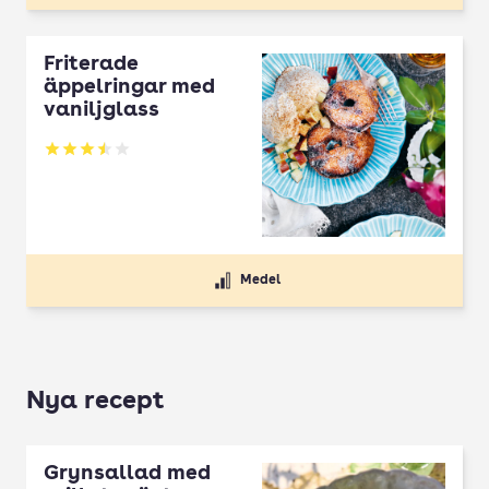
Friterade
äppelringar med
vaniljglass
Betyg: 3.51 av 5
Medel
Nya recept
Grynsallad med