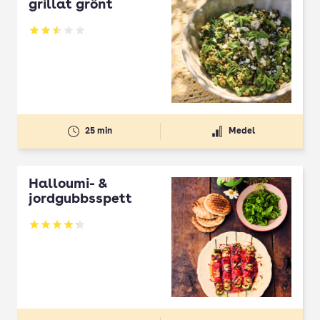
grillat grönt
Betyg: 2.5 av 5
25 min
Medel
Halloumi- &
jordgubbsspett
Betyg: 4.3 av 5