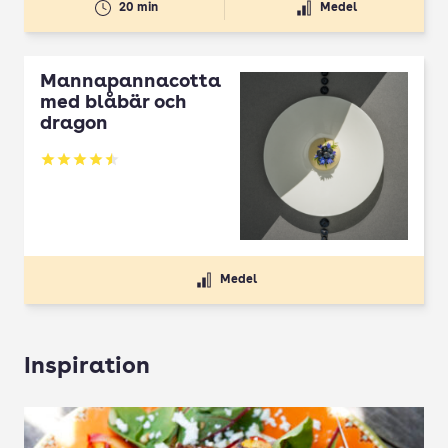
20 min
Medel
Mannapannacotta
med blåbär och
dragon
Betyg: 4.5 av 5
Medel
Inspiration