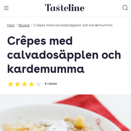
Till Tastelines startsida
äng meny
Öppna meny
Sö
Hem
/
Recept
/
Crêpes med calvadosäpplen och kardemumma
Crêpes med
calvadosäpplen och
kardemumma
4
röster
Betyg: 3.75 av 5