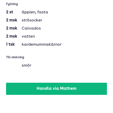
Fyllning
2
st
äpplen
, fasta
2
msk
strösocker
2
msk
Calvados
2
msk
vatten
1
tsk
kardemummakärnor
Till stekning
smör
Handla via Mathem