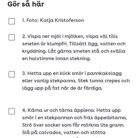
Gör så här
1. Foto: Katja Kristoferson
Klar
2. Vispa ner mjöl i mjölken, vispa väl tills
Klar
smeten är klumpfri. Tillsätt ägg, vatten och
kryddning. Låt gärna smeten stå och svälla
en halvtimme innan stekning.
3. Hetta upp en klick smör i pannkakslagg
Klar
eller vanlig stekpanna. Stek tunna crepes och
lägg upp på fat när de är färdiga.
4. Kärna ur och tärna äpplena. Hetta upp
Klar
smör i en stekpannan och fräs äppelbitarna.
Strö över socker som får mörkna lite grann.
Slå på calvados, vatten och stötta