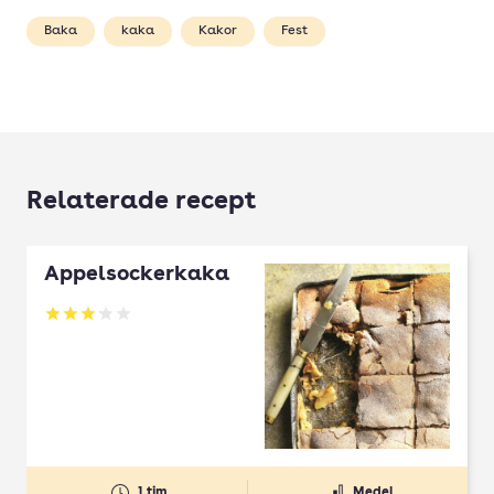
Baka
kaka
Kakor
Fest
Relaterade recept
Äppelsockerkaka
Betyg: 3.15 av 5
1 tim
Medel