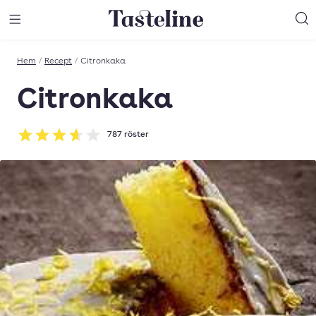
Till Tastelines startsida
äng meny
Öppna meny
Sö
Hem
/
Recept
/
Citronkaka
Citronkaka
787
röster
Betyg: 3.63 av 5