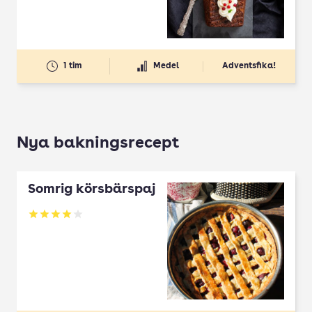
1 tim
Medel
Adventsfika!
Nya bakningsrecept
Somrig körsbärspaj
Betyg: 4 av 5