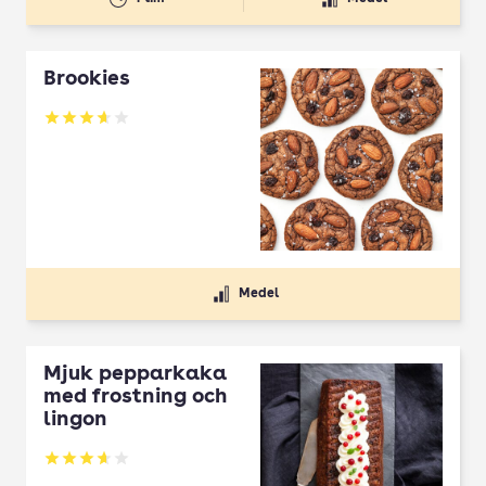
Brookies
Betyg: 3.64 av 5
Medel
Mjuk pepparkaka
med frostning och
lingon
Betyg: 3.65 av 5