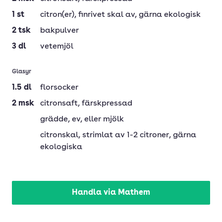
1
st
citron(er)
, finrivet skal av, gärna ekologisk
2
tsk
bakpulver
3
dl
vetemjöl
Glasyr
1.5
dl
florsocker
2
msk
citronsaft
, färskpressad
grädde
, ev, eller mjölk
citronskal
, strimlat av 1-2 citroner, gärna
ekologiska
Handla via Mathem