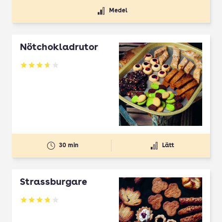
Medel
Nötchokladrutor
Betyg: 3.65 av 5
30 min
Lätt
Strassburgare
Betyg: 3.78 av 5