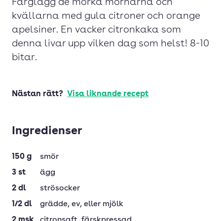
Färglägg de mörka mornarna och
kvällarna med gula citroner och orange
apelsiner. En vacker citronkaka som
denna livar upp vilken dag som helst! 8-10
bitar.
Nästan rätt?
Visa liknande recept
Ingredienser
150
g
smör
3
st
ägg
2
dl
strösocker
1/2
dl
grädde
, ev, eller mjölk
2
msk
citronsaft
, färskpressad