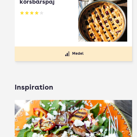
körsbärspaj
Betyg: 4 av 5
Medel
Inspiration