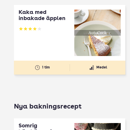
Kaka med
inbakade äpplen
Betyg: 4 av 5
1 tim
Medel
Nya bakningsrecept
Somrig