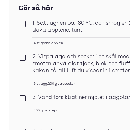
Gör så här
1. Sätt ugnen på 180 °C, och smörj en
Klar
skiva äpplena tunt.
4
st
gröna äpplen
2. Vispa ägg och socker i en skål med 
Klar
smeten är väldigt tjock, blek och fluff
kakan så all luft du vispar in i smeten
5
st
ägg
,
200
g
strösocker
3. Vänd försiktigt ner mjölet i äggbl
Klar
200
g
vetemjöl