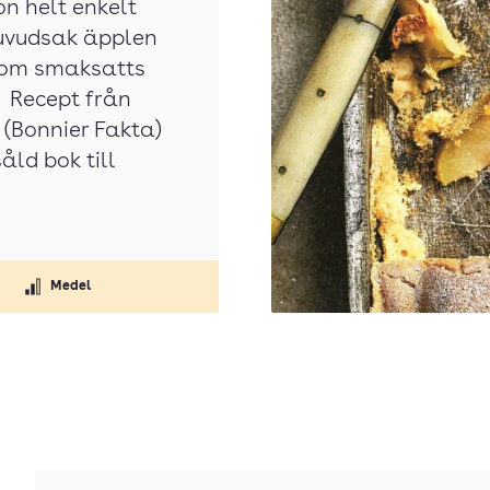
 helt enkelt
 huvudsak äpplen
 som smaksatts
 Recept från
(Bonnier Fakta)
åld bok till
Medel