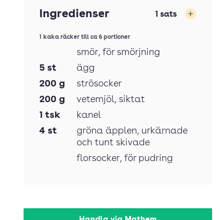
Ingredienser
1
sats
Öka
1 kaka räcker till ca 6 portioner
smör
, för smörjning
5
st
ägg
200
g
strösocker
200
g
vetemjöl
, siktat
1
tsk
kanel
4
st
gröna äpplen
, urkärnade
och tunt skivade
florsocker
, för pudring