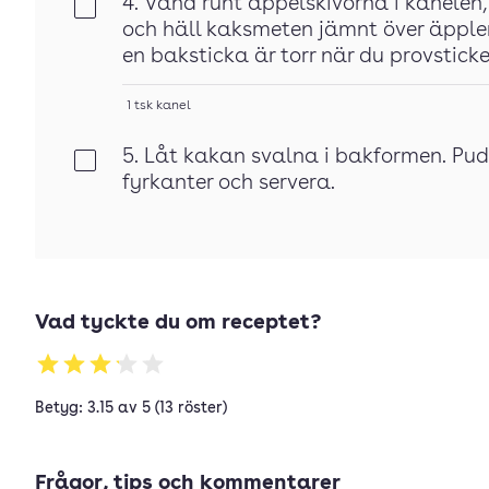
4. Vänd runt äppelskivorna i kanelen
Klar
och häll kaksmeten jämnt över äpplena
en baksticka är torr när du provstick
1
tsk
kanel
5. Låt kakan svalna i bakformen. Pudr
Klar
fyrkanter och servera.
Vad tyckte du om receptet?
Betyg: 3.15 av 5 (13 röster)
Frågor, tips och kommentarer