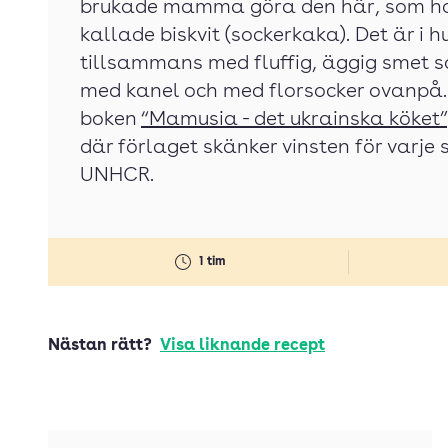
brukade mamma göra den här, som hon
kallade biskvit (sockerkaka). Det är i
tillsammans med fluffig, äggig smet
med kanel och med florsocker ovanpå.
boken
“Mamusia - det ukrainska köket”
där förlaget skänker vinsten för varje s
UNHCR.
1 tim
Nästan rätt?
Visa liknande recept