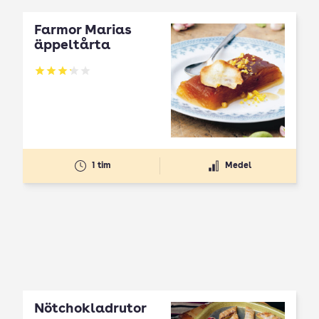
Farmor Marias
äppeltårta
Betyg: 3.17 av 5
1 tim
Medel
Nötchokladrutor