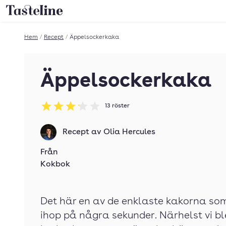
Till Tastelines startsida
Hem
/
Recept
/
Äppelsockerkaka
Äppelsockerkaka
13
röster
Betyg: 3.15 av 5
Recept av
Olia Hercules
Från
Kokbok
Det här en av de enklaste kakorna s
ihop på några sekunder. Närhelst vi b