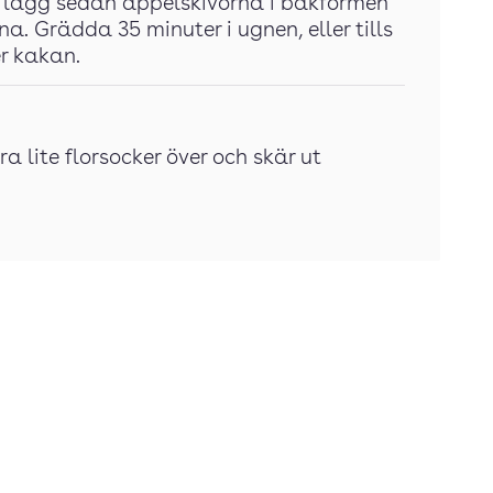
, lägg sedan äppelskivorna i bakformen
. Grädda 35 minuter i ugnen, eller tills
er kakan.
a lite florsocker över och skär ut