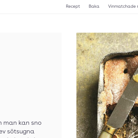
Recept
Baka
Vinmatchade 
om man kan sno
lev sötsugna