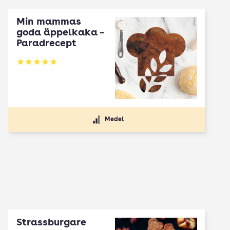
Min mammas
goda äppelkaka –
Paradrecept
Betyg: 5 av 5
Medel
Strassburgare