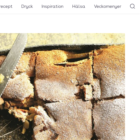
recept
Dryck
Inspiration
Hälsa
Veckomenyer
Sö