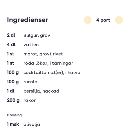
Ingredienser
4
port
Minska
Öka
2
dl
Bulgur
, grov
4
dl
vatten
1
st
morot
, grovt rivet
1
st
röda lökar
, i tärningar
100
g
cocktailtomat(er)
, i halvor
100
g
rucola
1
dl
persilja
, hackad
200
g
räkor
Dressing
1
msk
olivolja