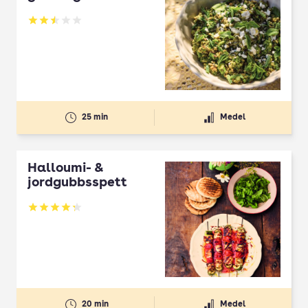
Betyg: 2.5 av 5
25 min
Medel
Halloumi- &
jordgubbsspett
Betyg: 4.3 av 5
20 min
Medel