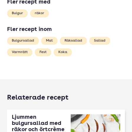
Fler recept med
Bulgur
räkor
Fler recept inom
Bulgursallad
Mat
Räksallad
Sallad
Varmrätt
Fest
Koka
Relaterade recept
Ljummen
bulgursallad med
räkor och örtcrème