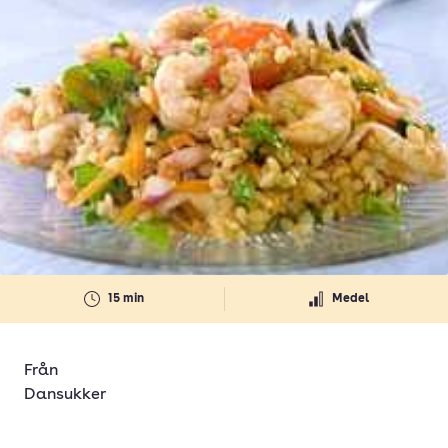
15 min
Medel
Från
Dansukker