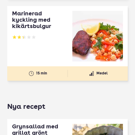
Marinerad
kyckling med
kikärtsbulgur
Betyg: 2.33 av 5
15 min
Medel
Nya recept
Grynsallad med
grillat grönt