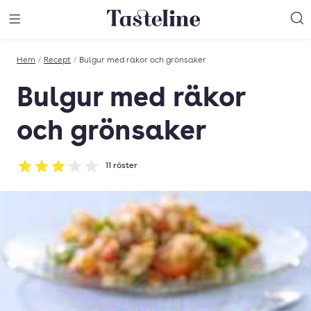
Till Tastelines startsida
äng meny
Öppna meny
Sö
Hem
/
Recept
/
Bulgur med räkor och grönsaker
Bulgur med räkor
och grönsaker
11
röster
Betyg: 3.09 av 5