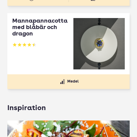
Mannapannacotta
med blåbär och
dragon
Betyg: 4.5 av 5
Medel
Inspiration