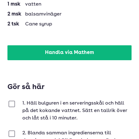
1
msk
vatten
2
msk
balsamvinäger
2
tsk
Cane syrup
Handla via Mathem
Gör så här
1. Häll bulguren i en serveringsskål och häll
Klar
på det kokande vattnet. Sätt en tallrik över
och låt stå i 10 minuter.
2. Blanda samman ingredienserna till
Klar