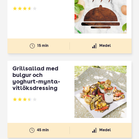
Betyg: 3.57 av 5
15 min
Medel
Grillsallad med
bulgur och
yoghurt-mynta-
vitlöksdressing
Betyg: 3.43 av 5
45 min
Medel