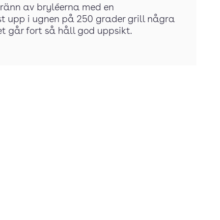
h bränn av bryléerna med en
st upp i ugnen på 250 grader grill några
et går fort så håll god uppsikt.