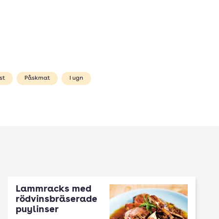
st
Påskmat
I ugn
Lammracks med
rödvinsbräserade
puylinser