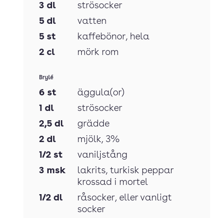
3
dl
strösocker
5
dl
vatten
5
st
kaffebönor
, hela
2
cl
mörk rom
Brylé
6
st
äggula(or)
1
dl
strösocker
2,5
dl
grädde
2
dl
mjölk
, 3%
1/2
st
vaniljstång
3
msk
lakrits
, turkisk peppar
krossad i mortel
1/2
dl
råsocker
, eller vanligt
socker