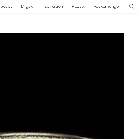
recept
Dryck
Inspiration
Hälsa
Veckomenyer
Sö