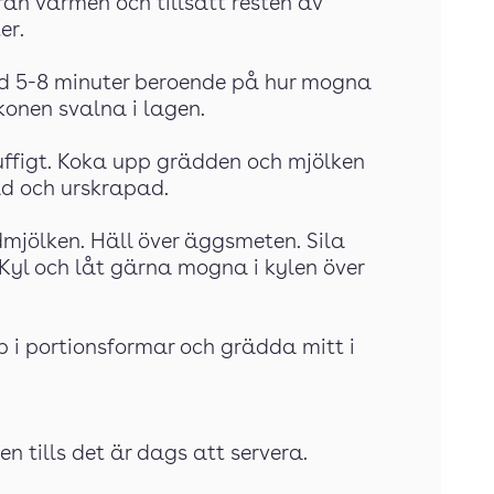
rån värmen och tillsätt resten av
er.
jud 5-8 minuter beroende på hur mogna
konen svalna i lagen.
luffigt. Koka upp grädden och mjölken
d och urskrapad.
dmjölken. Häll över äggsmeten. Sila
Kyl och låt gärna mogna i kylen över
pp i portionsformar och grädda mitt i
en tills det är dags att servera.