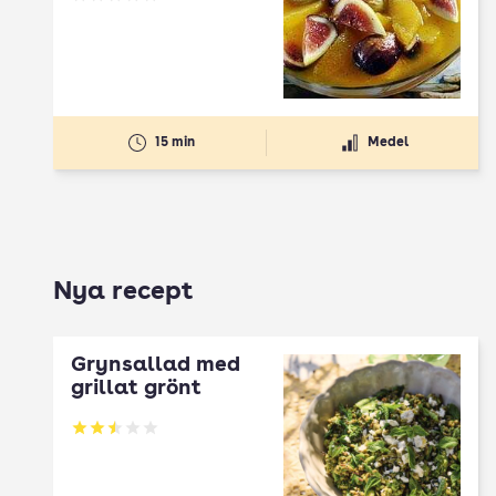
Betyg: 0 av 5
15 min
Medel
Nya recept
Grynsallad med
grillat grönt
Betyg: 2.5 av 5