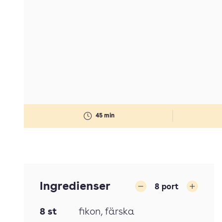
45 min
Ingredienser
8
port
Minska
Öka
8
st
fikon, färska