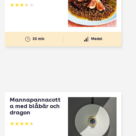
Betyg: 3.4 av 5
30 min
Medel
Mannapannacott
a med blåbär och
dragon
Betyg: 4.5 av 5