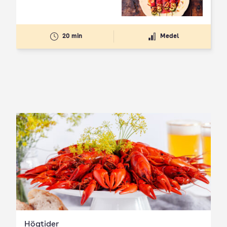
20 min
Medel
Högtider