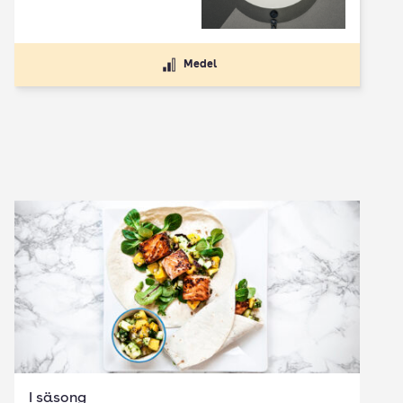
Medel
I säsong