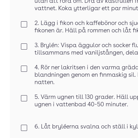
utan att röra om. Dra av kastrullen f
vattnet. Koka ytterligar ett par minut
2. Lägg i fikon och kaffebönor och s
Klar
fikonen är. Häll på rommen och låt fi
3. Brylén: Vispa äggulor och socker f
Klar
tillsammans med vaniljstången, dela
4. Rör ner lakritsen i den varma gräd
Klar
blandningen genom en finmaskig sil. 
natten.
5. Värm ugnen till 130 grader. Häll u
Klar
ugnen i vattenbad 40-50 minuter.
6. Låt bryléerna svalna och ställ i kyl
Klar