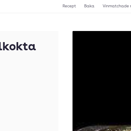
Recept
Baka
Vinmatchade 
lkokta