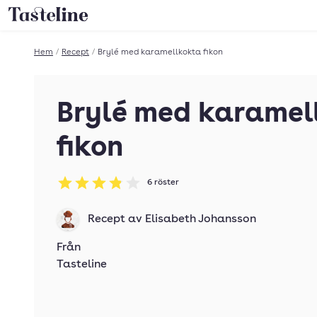
Till Tastelines startsida
Hem
/
Recept
/
Brylé med karamellkokta fikon
Brylé med karamel
fikon
6
röster
Betyg: 3.83 av 5
Recept av
Elisabeth Johansson
Från
Tasteline