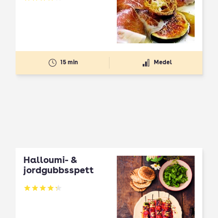
Betyg: 4 av 5
15 min
Medel
Halloumi- &
jordgubbsspett
Betyg: 4.3 av 5