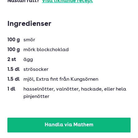
Nästan rätt?
Visa liknande recept
Ingredienser
100
g
smör
100
g
mörk blockchoklad
2
st
ägg
1.5
dl
strösocker
1.5
dl
mjöl
, Extra fint från Kungsörnen
1
dl
hasselnötter
, valnötter, hackade, eller hela
pinjenötter
Handla via Mathem