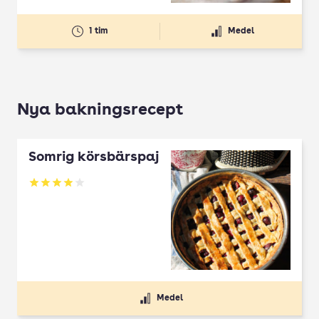
1 tim
Medel
Nya bakningsrecept
Somrig körsbärspaj
Betyg: 4 av 5
Medel