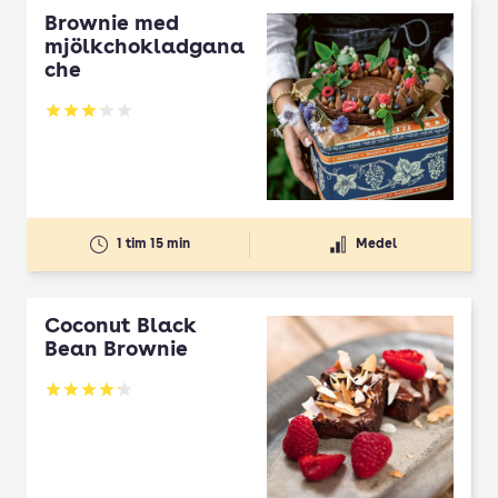
Brownie med
mjölkchokladgana
che
Betyg: 3.1 av 5
1 tim 15 min
Medel
Coconut Black
Bean Brownie
Betyg: 4.23 av 5