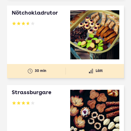
Nötchokladrutor
Betyg: 3.65 av 5
30 min
Lätt
Strassburgare
Betyg: 3.78 av 5