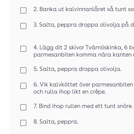
2. Banka ut kalvinnanlåret så tunt so
Klar
3. Salta, peppra droppa olivolja på 
Klar
4. Lägg dit 2 skivor Tvärnöskinka, 6 b
Klar
parmesanbiten komma nära kanten 
5. Salta, peppra droppa olivolja.
Klar
6. Vik kalvköttet över parmesanbiten r
Klar
och rulla ihop likt en crêpe.
7. Bind ihop rullen med ett tunt snöre.
Klar
8. Salta, peppra.
Klar