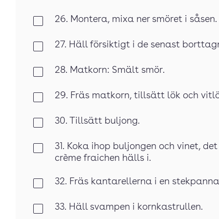
26. Montera, mixa ner smöret i såsen.
Klar
27. Häll försiktigt i de senast bortta
Klar
28. Matkorn: Smält smör.
Klar
29. Fräs matkorn, tillsätt lök och vitlö
Klar
30. Tillsätt buljong.
Klar
31. Koka ihop buljongen och vinet, de
Klar
crème fraichen hälls i.
32. Fräs kantarellerna i en stekpanna
Klar
33. Häll svampen i kornkastrullen.
Klar