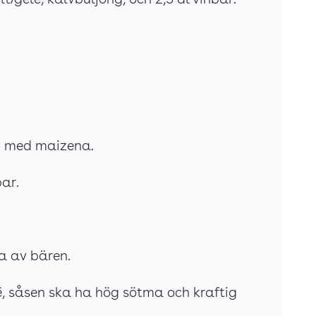
ylt/gelé, kalvbuljong, och 2,5 dl vinbär.
av med maizena.
ar.
la av bären.
é, såsen ska ha hög sötma och kraftig