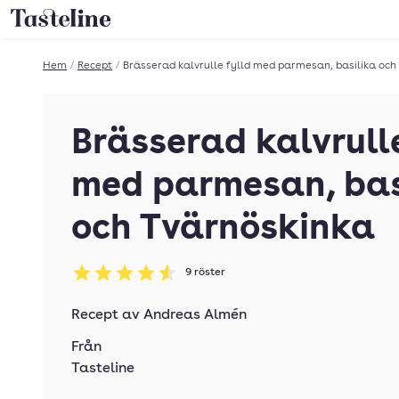
Till Tastelines startsida
Hem
/
Recept
/
Brässerad kalvrulle fylld med parmesan, basilika och
Brässerad kalvrulle
med parmesan, bas
och Tvärnöskinka
9
röster
Betyg: 4.56 av 5
Recept av
Andreas Almén
Från
Tasteline