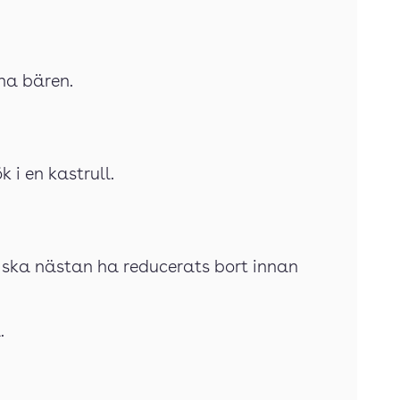
gna bären.
k i en kastrull.
t ska nästan ha reducerats bort innan
.