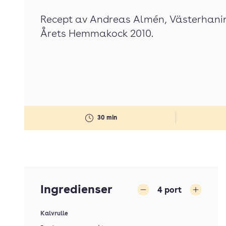
Recept av Andreas Almén, Västerhaning
Årets Hemmakock 2010.
30 min
Ingredienser
4
port
Minska
Öka
Kalvrulle