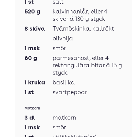
1
st
salt
520
g
kalvinnanlår
, eller 4
skivor á 130 g styck
8
skiva
Tvärnöskinka
, kallrökt
olivolja
1
msk
smör
60
g
parmesanost
, eller 4
rektangulära bitar á 15 g
styck.
1
kruka
basilika
1
st
svartpeppar
Matkorn
3
dl
matkorn
1
msk
smör