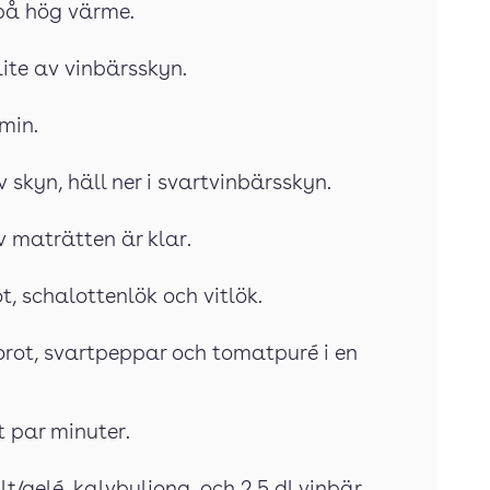
 på hög värme.
lite av vinbärsskyn.
 min.
v skyn, häll ner i svartvinbärsskyn.
av maträtten är klar.
, schalottenlök och vitlök.
morot, svartpeppar och tomatpuré i en
tt par minuter.