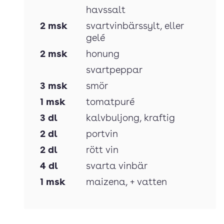
havssalt
2
msk
svartvinbärssylt
, eller
gelé
2
msk
honung
svartpeppar
3
msk
smör
1
msk
tomatpuré
3
dl
kalvbuljong
, kraftig
2
dl
portvin
2
dl
rött vin
4
dl
svarta vinbär
1
msk
maizena
, + vatten