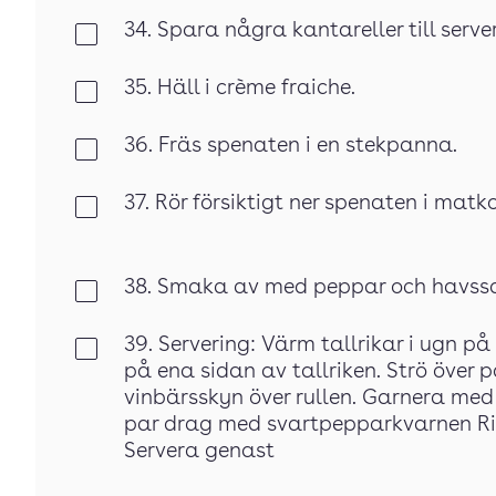
34. Spara några kantareller till serve
Klar
35. Häll i crème fraiche.
Klar
36. Fräs spenaten i en stekpanna.
Klar
37. Rör försiktigt ner spenaten i matk
Klar
38. Smaka av med peppar och havssa
Klar
39. Servering: Värm tallrikar i ugn p
Klar
på ena sidan av tallriken. Strö över 
vinbärsskyn över rullen. Garnera med 
par drag med svartpepparkvarnen Rin
Servera genast