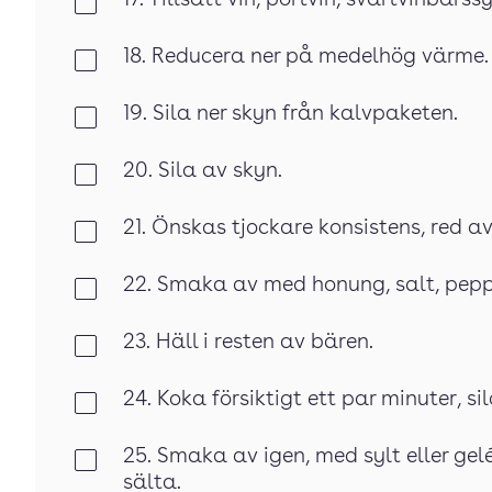
17. Tillsätt vin, portvin, svartvinbärss
Klar
18. Reducera ner på medelhög värme.
Klar
19. Sila ner skyn från kalvpaketen.
Klar
20. Sila av skyn.
Klar
21. Önskas tjockare konsistens, red 
Klar
22. Smaka av med honung, salt, pepp
Klar
23. Häll i resten av bären.
Klar
24. Koka försiktigt ett par minuter, si
Klar
25. Smaka av igen, med sylt eller gel
Klar
sälta.