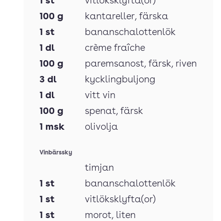
1
st
vitlöksklyfta(or)
100
g
kantareller
, färska
1
st
bananschalottenlök
1
dl
crème fraîche
100
g
paremsanost
, färsk, riven
3
dl
kycklingbuljong
1
dl
vitt vin
100
g
spenat
, färsk
1
msk
olivolja
Vinbärssky
timjan
1
st
bananschalottenlök
1
st
vitlöksklyfta(or)
1
st
morot
, liten