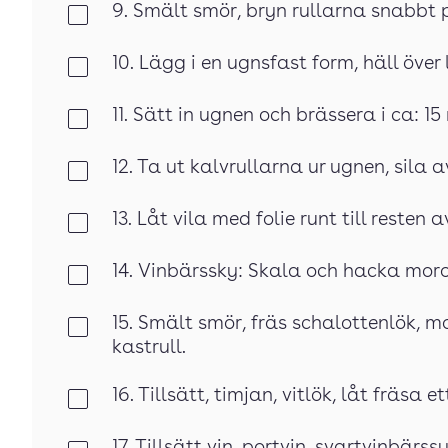
9. Smält smör, bryn rullarna snabbt
Klar
10. Lägg i en ugnsfast form, häll över 
Klar
11. Sätt in ugnen och brässera i ca: 15
Klar
12. Ta ut kalvrullarna ur ugnen, sila a
Klar
13. Låt vila med folie runt till resten 
Klar
14. Vinbärssky: Skala och hacka morot
Klar
15. Smält smör, fräs schalottenlök, 
Klar
kastrull.
16. Tillsätt, timjan, vitlök, låt fräsa e
Klar