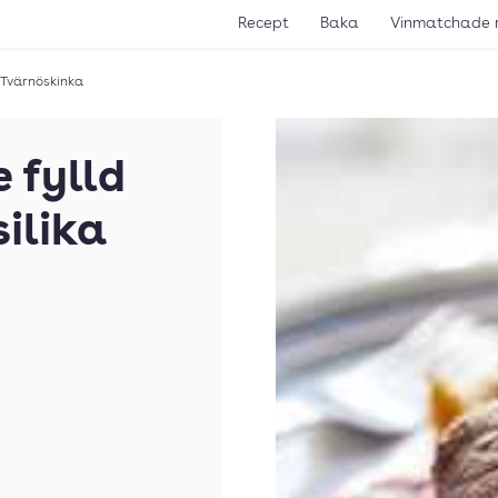
Recept
Baka
Vinmatchade 
 Tvärnöskinka
 fylld
ilika