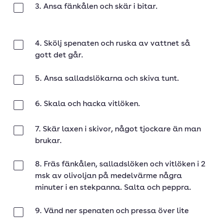
3. Ansa fänkålen och skär i bitar.
Klar
4. Skölj spenaten och ruska av vattnet så
Klar
gott det går.
5. Ansa salladslökarna och skiva tunt.
Klar
6. Skala och hacka vitlöken.
Klar
7. Skär laxen i skivor, något tjockare än man
Klar
brukar.
8. Fräs fänkålen, salladslöken och vitlöken i 2
Klar
msk av olivoljan på medelvärme några
minuter i en stekpanna. Salta och peppra.
9. Vänd ner spenaten och pressa över lite
Klar