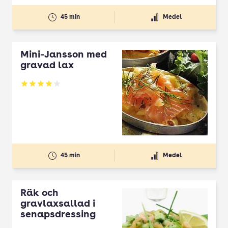
45 min
Medel
Mini-Jansson med
gravad lax
Betyg: 4.05 av 5
45 min
Medel
Räk och
gravlaxsallad i
senapsdressing