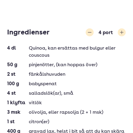
Ingredienser
4
port
Minska
Öka
4
dl
Quinoa
, kan ersättas med bulgur eller
couscous
50
g
pinjenötter
, (kan hoppas över)
2
st
fänkålshuvuden
100
g
babyspenat
4
st
salladslök(ar)
, små
1
klyfta
vitlök
3
msk
olivolja
, eller rapsolja (2 + 1 msk)
1
st
citron(er)
400
g
gravad lax
, helst i bit så att du kan skära