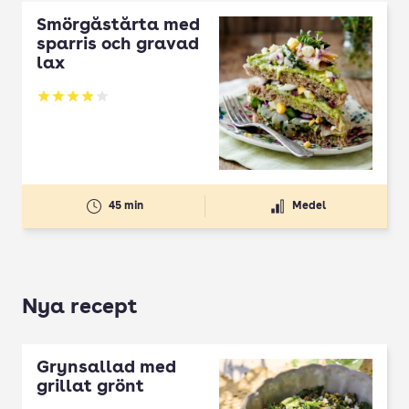
Smörgåstårta med
sparris och gravad
lax
Betyg: 4.05 av 5
45 min
Medel
Nya recept
Grynsallad med
grillat grönt