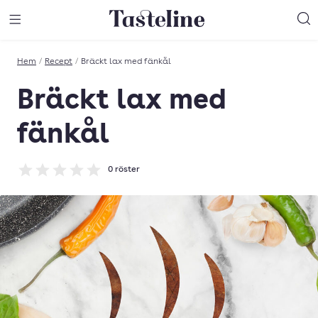
Till Tastelines startsida
äng meny
Öppna meny
Sö
Hem
/
Recept
/
Bräckt lax med fänkål
Bräckt lax med
fänkål
0
röster
Betyg: 0 av 5