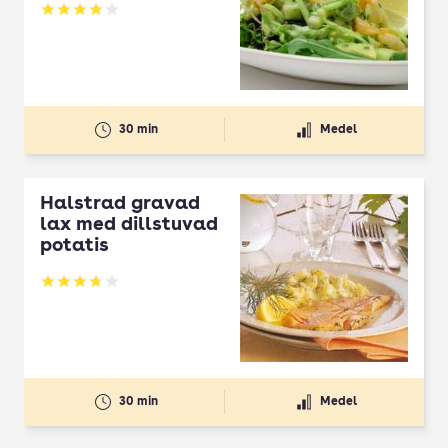
Betyg: 4.04 av 5
30 min
Medel
Halstrad gravad
lax med dillstuvad
potatis
Betyg: 3.7 av 5
30 min
Medel