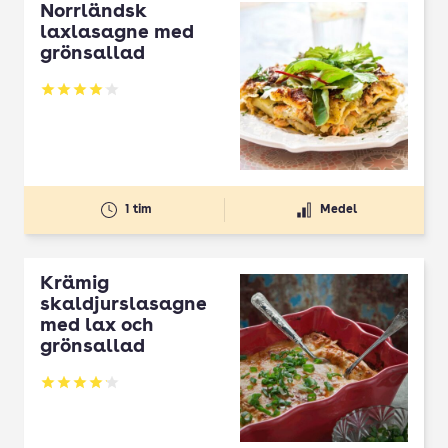
Norrländsk
laxlasagne med
grönsallad
Betyg: 4.07 av 5
1 tim
Medel
Krämig
skaldjurslasagne
med lax och
grönsallad
Betyg: 4.14 av 5