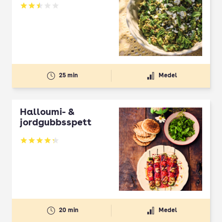
Betyg: 2.5 av 5
25 min
Medel
Halloumi- &
jordgubbsspett
Betyg: 4.3 av 5
20 min
Medel