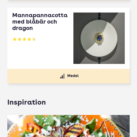
Mannapannacotta
med blåbär och
dragon
Betyg: 4.5 av 5
Medel
Inspiration