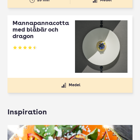
20 min
Medel
Mannapannacotta
med blåbär och
dragon
Betyg: 4.5 av 5
Medel
Inspiration