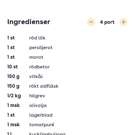
Ingredienser
4
port
Minska
Öka
1
st
röd lök
1
st
persiljerot
1
st
morot
10
st
rödbetor
150
g
vitkål
150
g
rökt sidfläsk
1/2
kg
högrev
1
msk
olivolja
1
st
lagerblad
1
msk
tomatpuré
1
l
kycklingbuljong