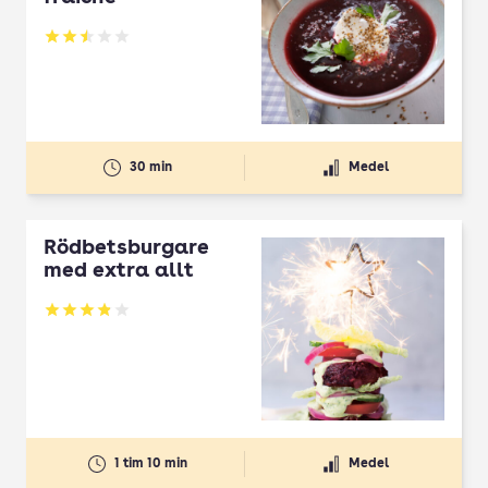
Betyg: 2.5 av 5
30 min
Medel
Rödbetsburgare
med extra allt
Betyg: 3.87 av 5
1 tim 10 min
Medel