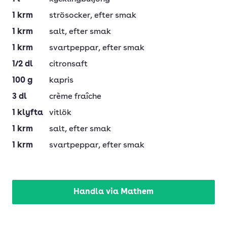
1
krm
strösocker
, efter smak
1
krm
salt
, efter smak
1
krm
svartpeppar
, efter smak
1/2
dl
citronsaft
100
g
kapris
3
dl
crème fraîche
1
klyfta
vitlök
1
krm
salt
, efter smak
1
krm
svartpeppar
, efter smak
Handla via Mathem