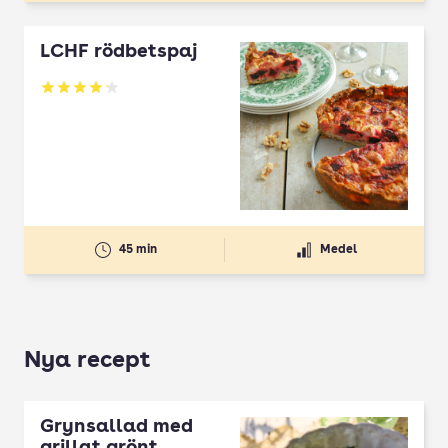
LCHF rödbetspaj
Betyg: 4.16 av 5
45 min
Medel
Nya recept
Grynsallad med