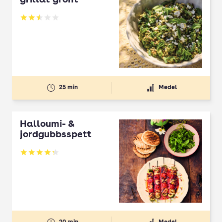
grillat grönt
Betyg: 2.5 av 5
25 min
Medel
Halloumi- &
jordgubbsspett
Betyg: 4.3 av 5