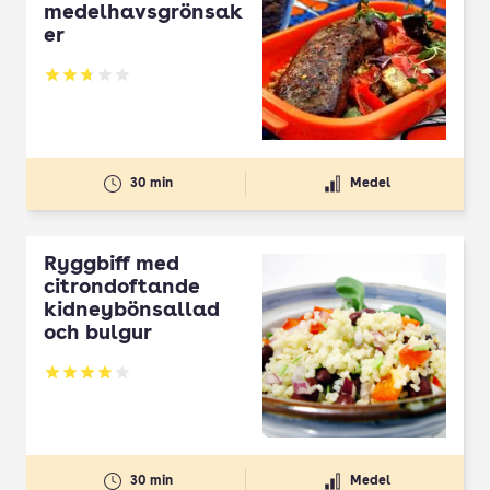
medelhavsgrönsak
er
Betyg: 2.71 av 5
30 min
Medel
Ryggbiff med
citrondoftande
kidneybönsallad
och bulgur
Betyg: 4 av 5
30 min
Medel