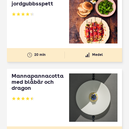
jordgubbsspett
Betyg: 4.3 av 5
20 min
Medel
Mannapannacotta
med blåbär och
dragon
Betyg: 4.5 av 5