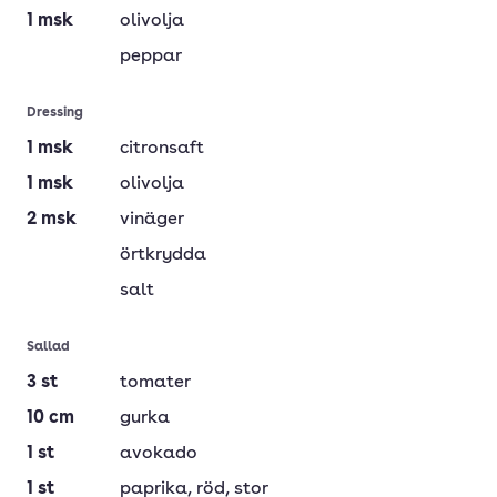
1
msk
olivolja
peppar
Dressing
1
msk
citronsaft
1
msk
olivolja
2
msk
vinäger
örtkrydda
salt
Sallad
3
st
tomater
10
cm
gurka
1
st
avokado
1
st
paprika
, röd, stor