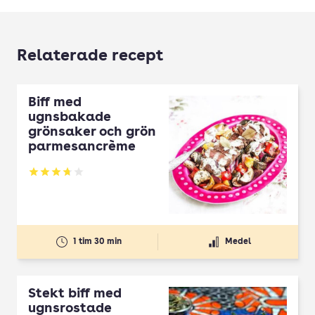
Relaterade recept
Biff med
ugnsbakade
grönsaker och grön
parmesancrème
Betyg: 3.75 av 5
1 tim 30 min
Medel
Stekt biff med
ugnsrostade