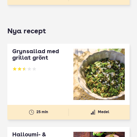
Nya recept
Grynsallad med
grillat grönt
Betyg: 2.5 av 5
25 min
Medel
Halloumi- &