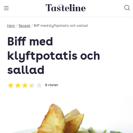
Till Tastelines startsida
äng meny
Öppna meny
Sö
Hem
/
Recept
/
Biff med klyftpotatis och sallad
Biff med
klyftpotatis och
sallad
8
röster
Betyg: 3.38 av 5