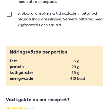
med salt och peppar.
3. Skär grönsakerna till salladen i bitar och
Klar
blanda ihop dressingen. Servera biffarna med
klyftpotatis och sallad.
Näringsvärde per portion
fett
15
g
protein
29
g
kolhydrater
39
g
energivärde
412
kcal
Vad tyckte du om receptet?