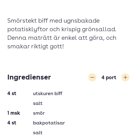
Smörstekt biff med ugnsbakade
potatisklyftor och krispig grönsallad.
Denna maträtt är enkel att göra, och
smakar riktigt gott!
Ingredienser
4
port
Minska
Öka
4
st
utskuren biff
salt
1
msk
smör
4
st
bakpotatisar
salt