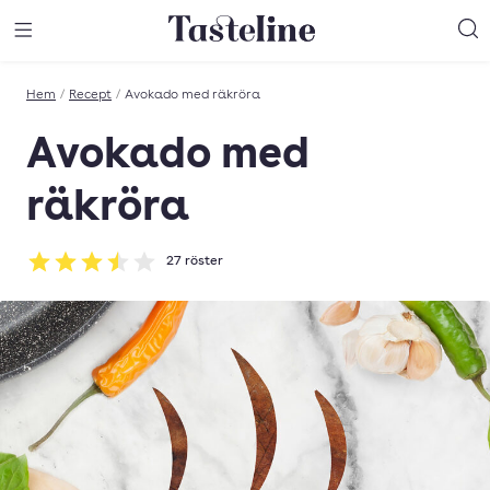
Till Tastelines startsida
äng meny
Öppna meny
Sö
Hem
/
Recept
/
Avokado med räkröra
Avokado med
räkröra
27
röster
Betyg: 3.48 av 5