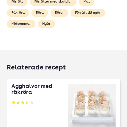
Förrätt
Förrätter med skaldjur
Mat
Räkröra
Röra
Röror
Förrätt till nyår
Midsommar
Nyår
Relaterade recept
Ägghalvor med
räkröra
Betyg: 3.45 av 5