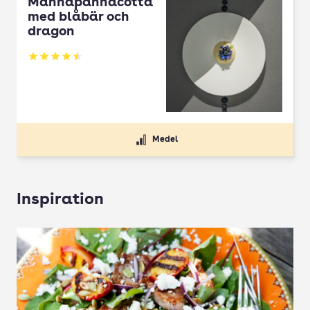
Mannapannacotta
med blåbär och
dragon
Betyg: 4.5 av 5
Medel
Inspiration