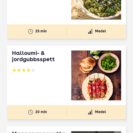
25 min
Medel
Halloumi- &
jordgubbsspett
Betyg: 4.3 av 5
20 min
Medel