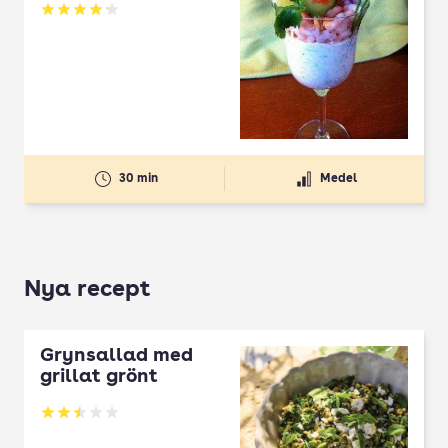
Betyg: 4.17 av 5
30 min
Medel
Nya recept
Grynsallad med
grillat grönt
Betyg: 2.5 av 5