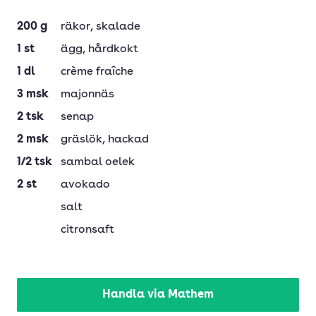
200
g
räkor
, skalade
1
st
ägg
, hårdkokt
1
dl
crème fraîche
3
msk
majonnäs
2
tsk
senap
2
msk
gräslök
, hackad
1/2
tsk
sambal oelek
2
st
avokado
salt
citronsaft
Handla via Mathem