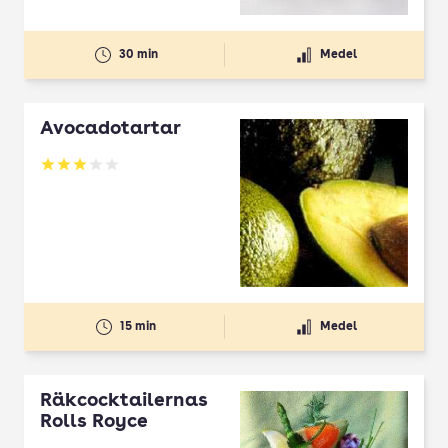
30 min
Medel
Avocadotartar
Betyg: 3 av 5
15 min
Medel
Räkcocktailernas
Rolls Royce